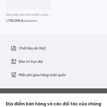
Giày lười nam Horse Bit Loafer công sở
1,700,000
₫
1,900,000
₫
Giá
Giá
gốc
hiện
là:
tại
1,900,000 ₫.
là:
1,700,000 ₫.
Chất liệu da thật
Bảo trì trọn đời
Miễn phí giao hàng toàn quốc
Địa điểm bán hàng và các đối tác của chúng