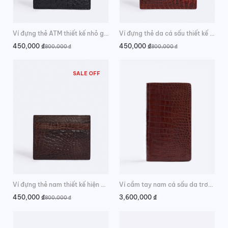
Ví đựng thẻ ATM thiết kế nhỏ gọn tiện lợi
Ví đựng thẻ da cá sấu thiết kế hiện đại
450,000
₫
450,000
₫
800,000
₫
800,000
₫
Giá
Giá
Giá
Giá
gốc
hiện
gốc
hiện
là:
tại
là:
tại
800,000 ₫.
là:
800,000 ₫.
là:
450,000 ₫.
450,000 ₫.
SALE OFF
Ví cầm tay nam cá sấu da trơn thời trang
Ví đựng thẻ nam thiết kế hiện đại
3,600,000
₫
450,000
₫
800,000
₫
Giá
Giá
gốc
hiện
là:
tại
800,000 ₫.
là:
450,000 ₫.