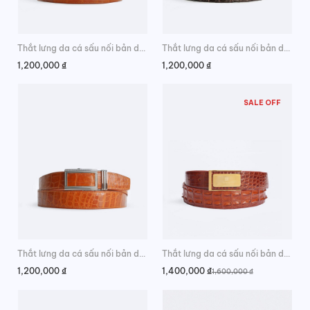
Thắt lưng da cá sấu nối bản da bụng sang trọng
Thắt lưng da cá sấu nối bản da chân lưng đẹp
1,200,000
₫
1,200,000
₫
SALE OFF
Thắt lưng da cá sấu nối bản da hông đẳng cấp
Thắt lưng da cá sấu nối bản da lưng thời trang
1,200,000
₫
1,400,000
₫
1,600,000
₫
Giá
Giá
gốc
hiện
là:
tại
1,600,000 ₫.
là:
1,400,000 ₫.