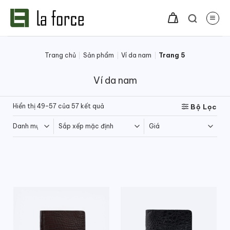
Bỏ
qua
nội
dung
Trang chủ
/
Sản phẩm
/
Ví da nam
/
Trang 5
Ví da nam
Hiển thị 49–57 của 57 kết quả
Bộ Lọc