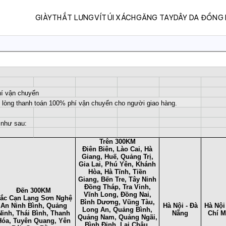
GIÀY
THẮT LƯNG
VÍ
TÚI XÁCH
GĂNG TAY
DÂY DA ĐỒNG