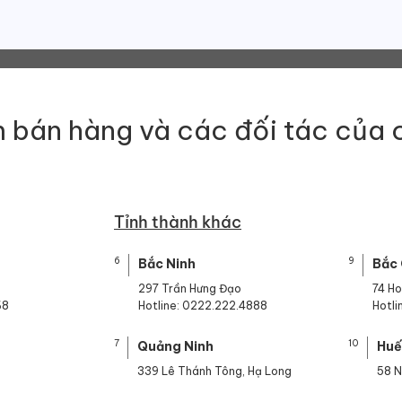
 bán hàng và các đối tác của 
Tỉnh thành khác
6
9
Bắc Ninh
Bắc
297 Trần Hưng Đạo
74 H
68
Hotline: 0222.222.4888
Hotl
7
10
Quảng Ninh
Hu
339 Lê Thánh Tông, Hạ Long
58 N