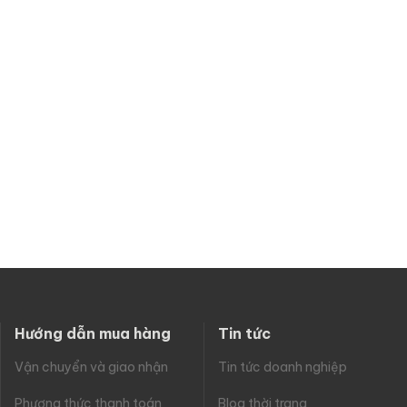
 nghĩa là cặp da công sở nam chỉ dành cho những quý ông trung niên.
n đẳng cấp riêng cho các quý ông.
 người cần thường xuyên di chuyển và gặp gỡ đối tác,
cặp túi da đi
Hướng dẫn mua hàng
Tin tức
Vận chuyển và giao nhận
Tin tức doanh nghiệp
Phương thức thanh toán
Blog thời trang