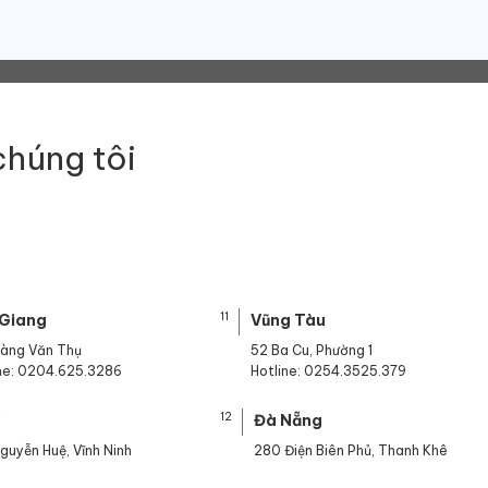
chúng tôi
11
 Giang
Vũng Tàu
oàng Văn Thụ
52 Ba Cu, Phường 1
ine: 0204.625.3286
Hotline: 0254.3525.379
12
ế
Đà Nẵng
guyễn Huệ, Vĩnh Ninh
280 Điện Biên Phủ, Thanh Khê