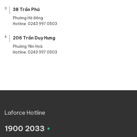
3
38 Trần Phú
Phường Hà Đông
Hotline: 0243.997.0503
4
206 Trần Duy Hưng
Phường Yên Hoà
Hotline: 0243.997.0503
Cặp da công sở
thường được thiết kế dành riêng cho những người đà
Ngược lại,
cặp da nam
là một sản phẩm phù hợp với mọi đối tượng nam
Cặp da nam
luôn có sức hút riêng với nam giới nhờ sự tinh tế và sang
Đối với những người làm việc trong môi trường văn phòng, cặp da côn
công tác
còn giúp mang lại sự tiện ích và tiết kiệm thời gian.
Laforce Hotline
.
1900 2033