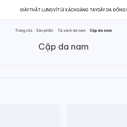
GIÀY
THẮT LƯNG
VÍ
TÚI XÁCH
GĂNG TAY
DÂY DA ĐỒNG
Trang chủ
/
Sản phẩm
/
Túi xách da nam
/
Cặp da nam
Cặp da nam