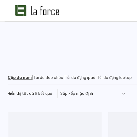
Bỏ
qua
nội
dung
Cặp da nam
|
Túi da đeo chéo
|
Túi da đựng ipad
|
Túi da đựng laptop
Hiển thị tất cả 9 kết quả