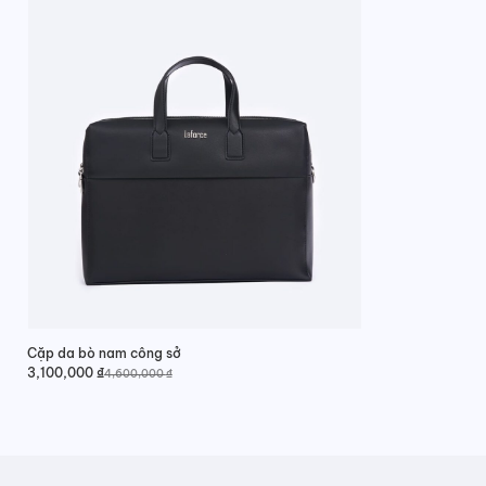
Cặp da bò nam công sở
3,100,000
₫
4,600,000
₫
Giá
Giá
gốc
hiện
là:
tại
4,600,000 ₫.
là:
3,100,000 ₫.