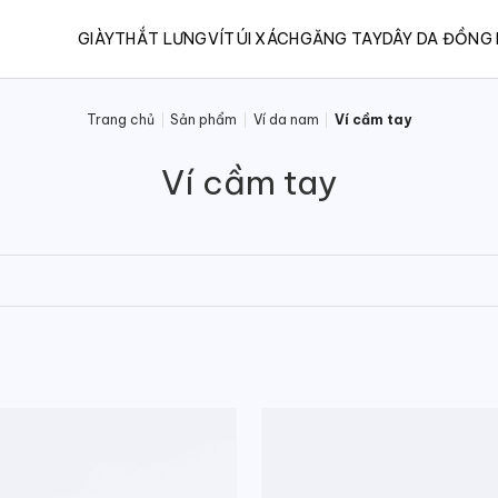
GIÀY
THẮT LƯNG
VÍ
TÚI XÁCH
GĂNG TAY
DÂY DA ĐỒNG
Trang chủ
/
Sản phẩm
/
Ví da nam
/
Ví cầm tay
Ví cầm tay