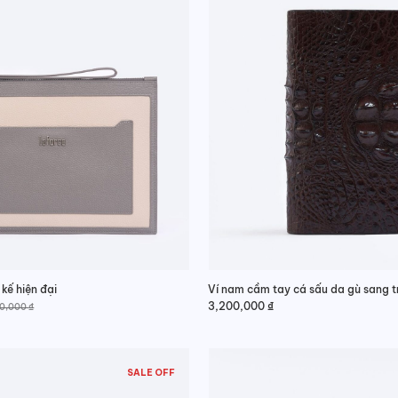
 kế hiện đại
Ví nam cầm tay cá sấu da gù sang 
3,200,000
₫
50,000
₫
SALE OFF