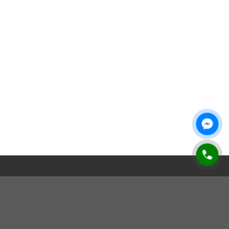
 cả điện thoại, ví, chìa khóa, và nhiều phụ kiện đi kèm khác. Dần dà,
Hướng dẫn mua hàng
Tin tức
ẫu sản phẩm phù hợp nhất. Clutch nam tại Laforce sở hữu những đặc
Vận chuyển và giao nhận
Tin tức doanh nghiệp