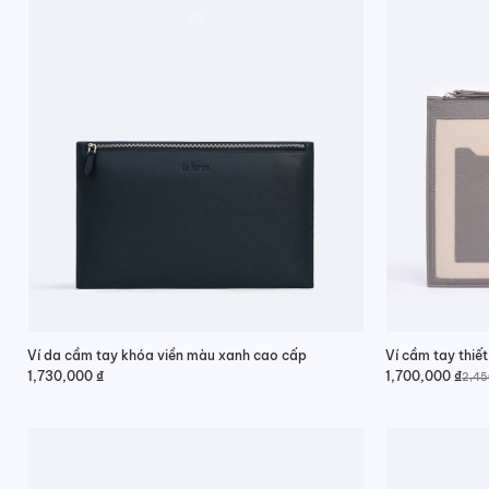
Ví da cầm tay khóa viền màu xanh cao cấp
Ví cầm tay thiết
1,730,000
₫
1,700,000
₫
2,4
Giá
Giá
gốc
hiện
là:
tại
2,450,000 ₫.
là:
1,700,000 ₫.