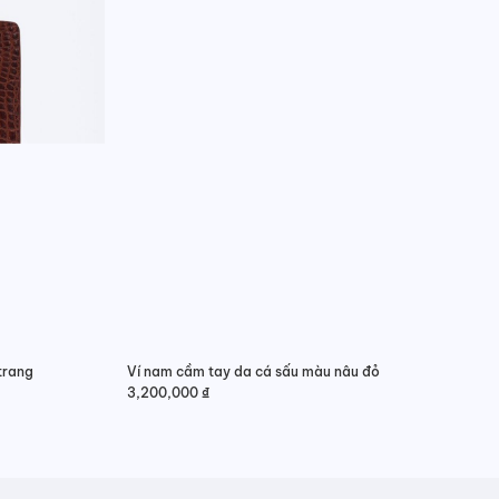
trang
Ví nam cầm tay da cá sấu màu nâu đỏ
3,200,000
₫