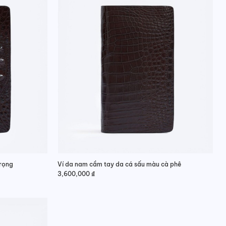
trọng
Ví da nam cầm tay da cá sấu màu cà phê
3,600,000
₫