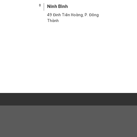
8
Ninh Bình
49 Đinh Tiên Hoàng, P. Đông
Thành
ông. Thiết kế của sản phẩm với ngăn chứa rộng, có thể đồng thời đựng được
hệ sĩ yêu thích sử dụng bởi thiết kế và tính tiện lợi của chúng.
Thông tin chung
luôn tìm hiểu nhu cầu và mong muốn của khách hàng để từ đó đưa ra các m
Giới thiệu
Liên hệ