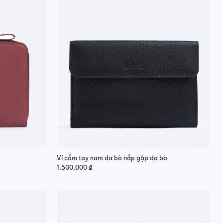
Ví cầm tay nam da bò nắp gập da bò
1,500,000
₫