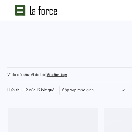
Bỏ
qua
nội
dung
Ví da cá sấu
|
Ví da bò
|
Ví cầm tay
Hiển thị 1–12 của 16 kết quả