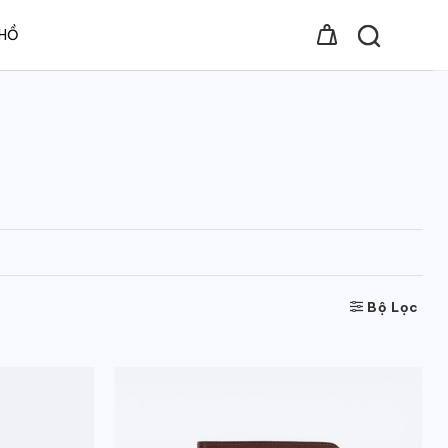
 HỒ
Bộ Lọc