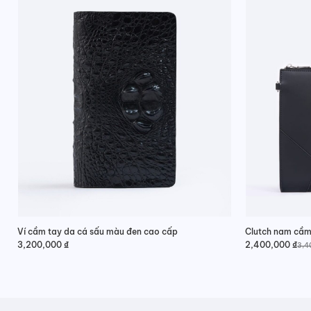
Ví cầm tay da cá sấu màu đen cao cấp
Clutch nam cầm 
3,200,000
₫
2,400,000
₫
3,4
Giá
Giá
gốc
hiện
là:
tại
3,400,000 ₫.
là:
2,400,000 ₫.