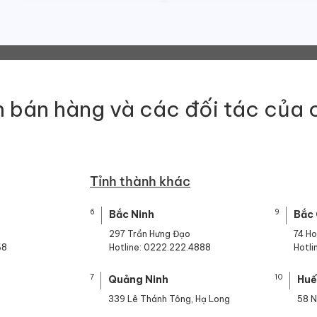
 bán hàng và các đối tác của 
Tỉnh thành khác
6
9
Bắc Ninh
Bắc
297 Trần Hưng Đạo
74 H
68
Hotline: 0222.222.4888
Hotl
7
10
Quảng Ninh
Hu
339 Lê Thánh Tông, Hạ Long
58 N