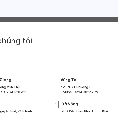
chúng tôi
11
 Giang
Vũng Tàu
oàng Văn Thụ
52 Ba Cu, Phường 1
ine: 0204.625.3286
Hotline: 0254.3525.379
12
ế
Đà Nẵng
guyễn Huệ, Vĩnh Ninh
280 Điện Biên Phủ, Thanh Khê