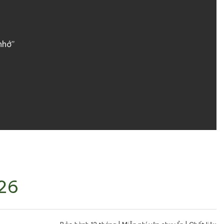
nhớ”
26