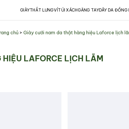
GIÀY
THẮT LƯNG
VÍ
TÚI XÁCH
GĂNG TAY
DÂY DA ĐỒNG
rang chủ
>
Giày cưới nam da thật hàng hiệu Laforce lịch l
 HIỆU LAFORCE LỊCH LÃM