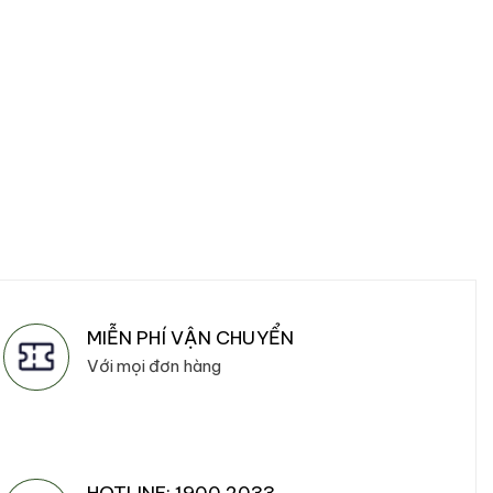
Gi
1,
Gi
Gi
g
hi
là:
tạ
2,
là:
1,
MIỄN PHÍ VẬN CHUYỂN
Với mọi đơn hàng
HOTLINE: 1900 2033