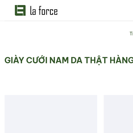
Bỏ
qua
nội
dung
T
GIÀY CƯỚI NAM DA THẬT HÀNG