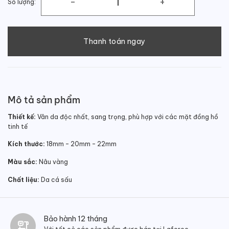
Số lượng:
Dây đeo đồng hồ da cá sấu vân da tự nhiên số lượng
Thanh toán ngay
Mô tả sản phẩm
Thiết kế:
Vân da độc nhất, sang trọng, phù hợp với các mặt đồng hồ
tinh tế
Kích thước:
18mm – 20mm – 22mm
Màu sắc:
Nâu vàng
Chất liệu:
Da cá sấu
Bảo hành 12 tháng