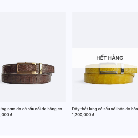
HẾT HÀNG
Dây lưng nam da cá sấu nối da hông cao cấp
0,000
₫
1,200,000
₫