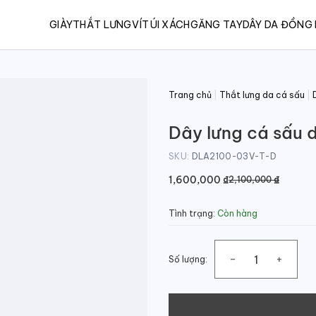
GIÀY
THẮT LƯNG
VÍ
TÚI XÁCH
GĂNG TAY
DÂY DA ĐỒNG
Trang chủ
|
Thắt lưng da cá sấu
|
Dây lưng cá sấu d
SKU:
DLA2100-03V-T-D
Giá
Giá
1,600,000
₫
₫
2,100,000
gốc
hiện
là:
tại
Tình trạng:
Còn hàng
2,100,000 ₫.
là:
1,600,000 ₫.
Số lượng:
Dây lưng cá sấu dây liền bản