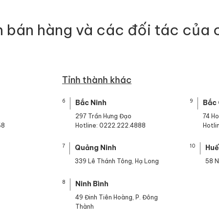
 bán hàng và các đối tác của 
Tỉnh thành khác
6
9
Bắc Ninh
Bắc
297 Trần Hưng Đạo
74 H
68
Hotline: 0222.222.4888
Hotl
7
10
Quảng Ninh
Hu
339 Lê Thánh Tông, Hạ Long
58 N
8
Ninh Bình
49 Đinh Tiên Hoàng, P. Đông
Thành