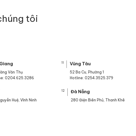
chúng tôi
11
 Giang
Vũng Tàu
oàng Văn Thụ
52 Ba Cu, Phường 1
ine: 0204.625.3286
Hotline: 0254.3525.379
12
ế
Đà Nẵng
guyễn Huệ, Vĩnh Ninh
280 Điện Biên Phủ, Thanh Khê