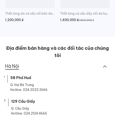
Thắt lưng da cá sấu nối bản da bụng sang trọng
Thắt lưng cá sấu dây nối da bụng chất lượng
1,200,000
₫
1,400,000
₫
1,600,000
₫
Giá
Giá
gốc
hiện
là:
tại
1,600,000 ₫.
là:
1,400,000 ₫.
Địa điểm bán hàng và các đối tác của chúng
tôi
Hà Nội
1
58 Phố Huế
Q. Hai Bà Trưng
Hotline: 024.2023.2666
2
129 Cầu Giấy
Q. Cầu Giấy
Hotline: 024.2124.4666