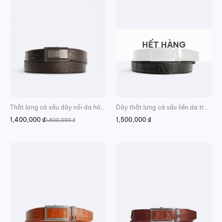
HẾT HÀNG
Thắt lưng cá sấu dây nối da hông phong cách
Dây thắt lưng cá sấu liền da trơn trẻ trung
1,400,000
₫
1,500,000
₫
1,600,000
₫
Giá
Giá
gốc
hiện
là:
tại
1,600,000 ₫.
là:
1,400,000 ₫.