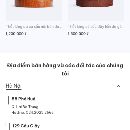
Thắt lưng da cá sấu nối bản da hông đẳng cấp
Thắt lưng cá sấu dây liền da gù đẳng cấp
1,200,000
₫
1,500,000
₫
Địa điểm bán hàng và các đối tác của chúng
tôi
Hà Nội
1
58 Phố Huế
Q. Hai Bà Trưng
Hotline: 024.2023.2666
2
129 Cầu Giấy