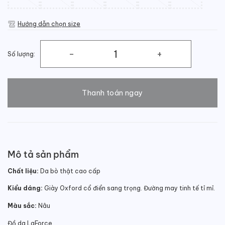
Hướng dẫn chọn size
Số lượng:
Giày da Oxford nam công sở cao cấp số lượng
Thanh toán ngay
Mô tả sản phẩm
Chất liệu:
Da bò thật cao cấp
Kiểu dáng:
Giày Oxford cổ điển sang trọng. Đường may tinh tế tỉ mỉ.
Màu sắc:
Nâu
Đồ da LaForce