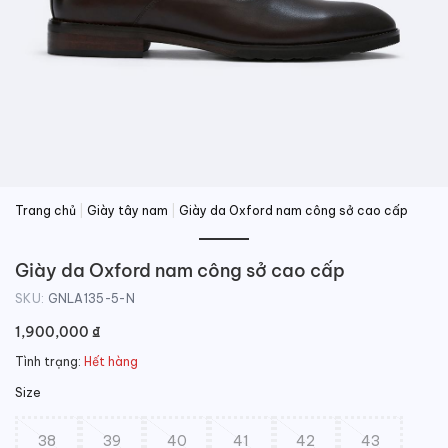
Trang chủ
|
Giày tây nam
|
Giày da Oxford nam công sở cao cấp
Giày da Oxford nam công sở cao cấp
SKU:
GNLA135-5-N
1,900,000
₫
Tình trạng:
Hết hàng
Size
38
39
40
41
42
43