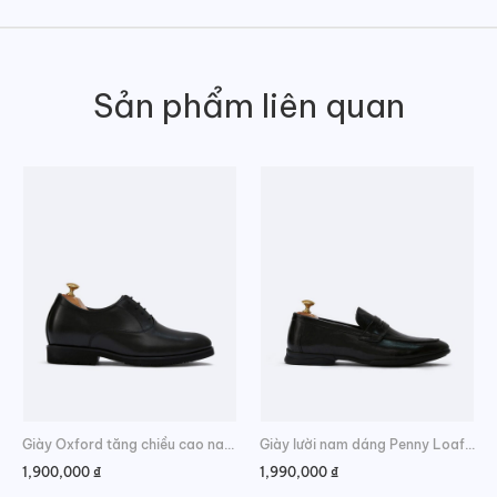
Sản phẩm liên quan
Giày Oxford tăng chiều cao nam sang trọng
Giày lười nam dáng Penny Loafer công sở
1,900,000
₫
1,990,000
₫