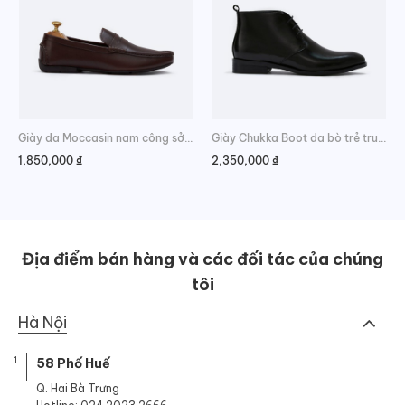
Giày da Moccasin nam công sở trẻ trung
Giày Chukka Boot da bò trẻ trung hàng hiệu
1,850,000
₫
2,350,000
₫
Địa điểm bán hàng và các đối tác của chúng
tôi
Hà Nội
1
58 Phố Huế
Q. Hai Bà Trưng