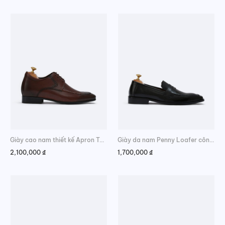
Giày cao nam thiết kế Apron Toe Derby
Giày da nam Penny Loafer công sở cao cấp
2,100,000
₫
1,700,000
₫