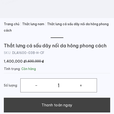
Trang chủ
|
Thắt lưng nam
|
Thắt lưng cá sấu dây nối da hông phong
cách
Thắt lưng cá sấu dây nối da hông phong cách
SKU:
DLA1600-03B-H-CF
Giá
Giá
1,400,000
₫
₫
1,600,000
gốc
hiện
Tình trạng:
Còn hàng
là:
tại
1,600,000 ₫.
là:
1,400,000 ₫.
Số lượng:
Thắt lưng cá sấu dây nối da hông phong cách số lượng
Thanh toán ngay