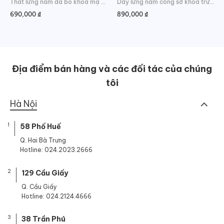
Thắt lưng nam da bò khóa mạ vàng
Dây lưng nam công sở khóa trượt lịch lãm
690,000
₫
890,000
₫
Địa điểm bán hàng và các đối tác của chúng
tôi
Hà Nội
1
58 Phố Huế
Q. Hai Bà Trưng
Hotline: 024.2023.2666
2
129 Cầu Giấy
Q. Cầu Giấy
Hotline: 024.2124.4666
3
38 Trần Phú