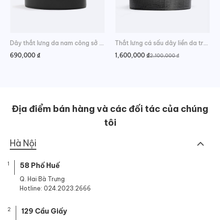
Dây thắt lưng da nam công sở hiện đại
Thắt lưng cá sấu dây liền da trơn phong cách
690,000
₫
1,600,000
₫
2,100,000
₫
Giá
Giá
gốc
hiện
là:
tại
2,100,000 ₫.
là:
1,600,000 ₫.
Địa điểm bán hàng và các đối tác của chúng
tôi
Hà Nội
1
58 Phố Huế
Q. Hai Bà Trưng
Hotline: 024.2023.2666
2
129 Cầu Giấy