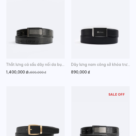
Thắt lưng cá sấu dây nối da bụng sang trọng
Dây lưng nam công sở khóa trượt lịch lãm
1,400,000
₫
890,000
₫
1,600,000
₫
Giá
Giá
gốc
hiện
là:
tại
1,600,000 ₫.
là:
1,400,000 ₫.
SALE OFF