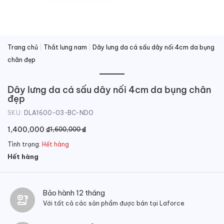
Trang chủ
|
Thắt lưng nam
|
Dây lưng da cá sấu dây nối 4cm da bụng
chân đẹp
Dây lưng da cá sấu dây nối 4cm da bụng chân
đẹp
SKU:
DLA1600-03-BC-NDO
Giá
Giá
1,400,000
₫
₫
1,600,000
gốc
hiện
Tình trạng:
Hết hàng
là:
tại
Hết hàng
1,600,000 ₫.
là:
1,400,000 ₫.
Bảo hành 12 tháng
Với tất cả các sản phẩm được bán tại Laforce