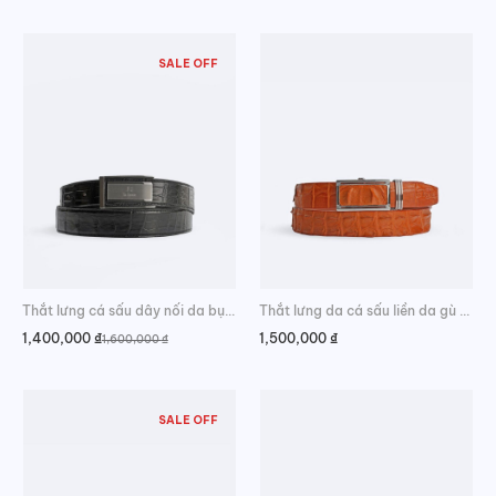
SALE OFF
Thắt lưng cá sấu dây nối da bụng sang trọng
Thắt lưng da cá sấu liền da gù sang trọng
1,400,000
₫
1,500,000
₫
1,600,000
₫
Giá
Giá
gốc
hiện
là:
tại
1,600,000 ₫.
là:
1,400,000 ₫.
SALE OFF