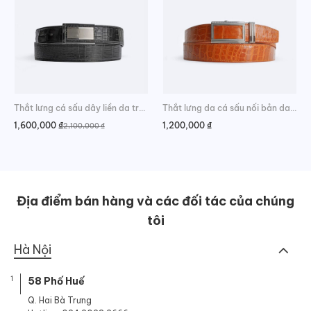
Thắt lưng cá sấu dây liền da trơn phong cách
Thắt lưng da cá sấu nối bản da hông đẳng cấp
1,600,000
₫
1,200,000
₫
2,100,000
₫
Giá
Giá
gốc
hiện
là:
tại
2,100,000 ₫.
là:
1,600,000 ₫.
Địa điểm bán hàng và các đối tác của chúng
tôi
Hà Nội
1
58 Phố Huế
Q. Hai Bà Trưng