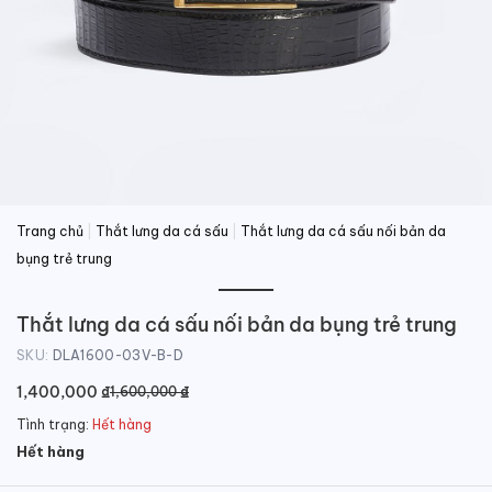
Trang chủ
|
Thắt lưng da cá sấu
|
Thắt lưng da cá sấu nối bản da
bụng trẻ trung
Thắt lưng da cá sấu nối bản da bụng trẻ trung
SKU:
DLA1600-03V-B-D
Giá
Giá
1,400,000
₫
₫
1,600,000
gốc
hiện
Tình trạng:
Hết hàng
là:
tại
Hết hàng
1,600,000 ₫.
là: