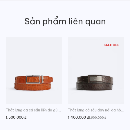
Sản phẩm liên quan
SALE OFF
Thắt lưng da cá sấu liền da gù sang trọng
Thắt lưng cá sấu dây nối da hông phong cách
1,500,000
₫
1,400,000
₫
1,600,000
₫
Giá
Giá
gốc
hiện
là:
tại
1,600,000 ₫.
là: