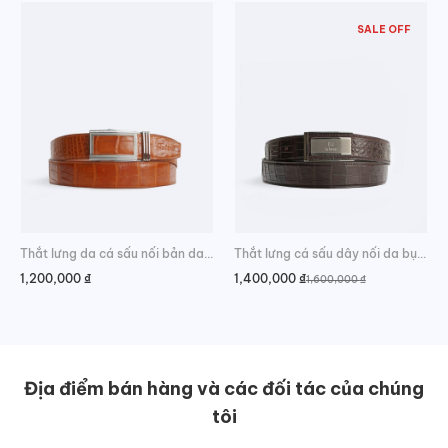
1,400,000 ₫.
SALE OFF
Thắt lưng da cá sấu nối bản da bụng sang trọng
Thắt lưng cá sấu dây nối da bụng chất lượng
1,200,000
₫
1,400,000
₫
1,600,000
₫
Giá
Giá
gốc
hiện
là:
tại
1,600,000 ₫.
là:
1,400,000 ₫.
Địa điểm bán hàng và các đối tác của chúng
tôi