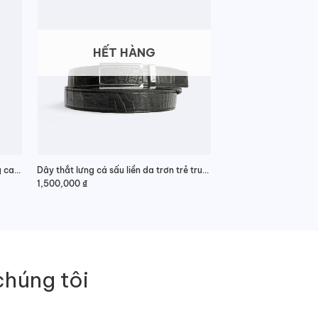
HẾT HÀNG
Dây lưng nam da cá sấu nối da hông cao cấp
Dây thắt lưng cá sấu liền da trơn trẻ trung
1,500,000
₫
chúng tôi