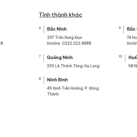
Tỉnh thành khác
6
9
Bắc Ninh
Bắc
297 Trần Hưng Đạo
74 H
68
Hotline: 0222.222.4888
Hotl
7
10
Quảng Ninh
Hu
339 Lê Thánh Tông, Hạ Long
58 N
8
Ninh Bình
49 Đinh Tiên Hoàng, P. Đông
Thành