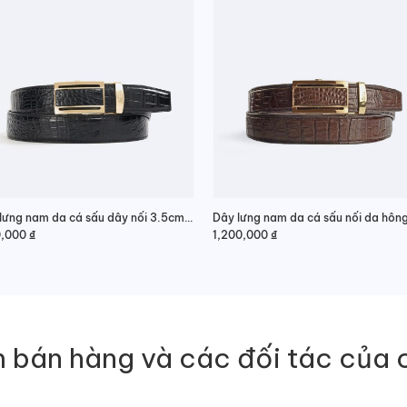
Thắt lưng nam da cá sấu dây nối 3.5cm da bụng thời trang
0,000
₫
1,200,000
₫
 bán hàng và các đối tác của 