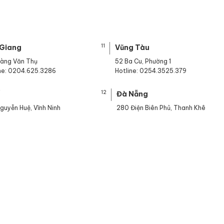
11
 Giang
Vũng Tàu
oàng Văn Thụ
52 Ba Cu, Phường 1
ine: 0204.625.3286
Hotline: 0254.3525.379
12
ế
Đà Nẵng
guyễn Huệ, Vĩnh Ninh
280 Điện Biên Phủ, Thanh Khê