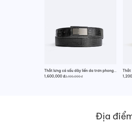
Thắt lưng cá sấu dây liền da trơn phong cách
1,600,000
₫
1,20
2,100,000
₫
Giá
Giá
gốc
hiện
là:
tại
2,100,000 ₫.
là:
1,600,000 ₫.
Địa điểm