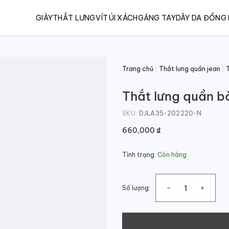
GIÀY
THẮT LƯNG
VÍ
TÚI XÁCH
GĂNG TAY
DÂY DA ĐỒNG
Trang chủ
|
Thắt lưng quần jean
|
Thắt lưng quần b
SKU:
DJLA35-202220-N
660,000
₫
Tình trạng:
Còn hàng
Số lượng:
Thắt lưng quần bò nam khóa 