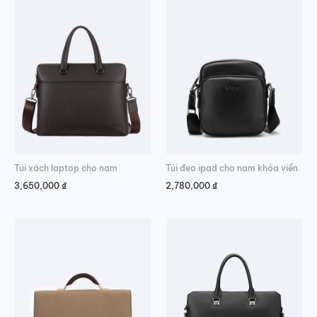
Túi xách laptop cho nam
Túi đeo ipad cho nam khóa viền
3,650,000
₫
2,780,000
₫