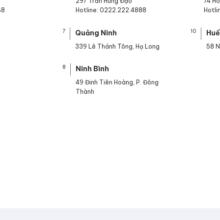
297 Trần Hưng Đạo
74 H
68
Hotline: 0222.222.4888
Hotl
7
10
Quảng Ninh
Hu
339 Lê Thánh Tông, Hạ Long
58 N
8
Ninh Bình
49 Đinh Tiên Hoàng, P. Đông
Thành