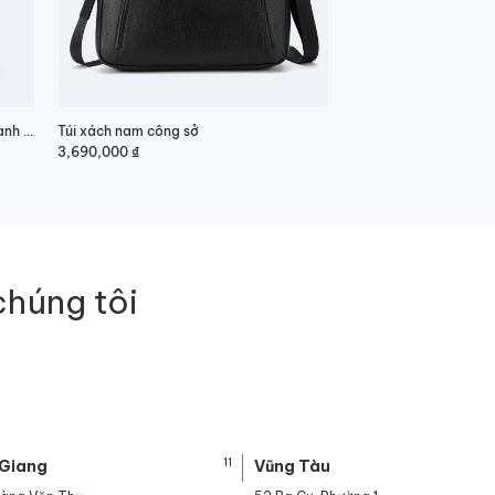
Túi xách da công sở phong cách doanh nhân
Túi xách nam công sở
3,690,000
₫
chúng tôi
11
 Giang
Vũng Tàu