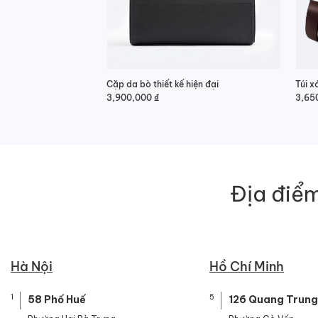
Cặp da bò thiết kế hiện đại
Túi x
3,900,000
₫
3,65
Địa điểm
Hà Nội
Hồ Chí Minh
1
5
58 Phố Huế
126 Quang Trung