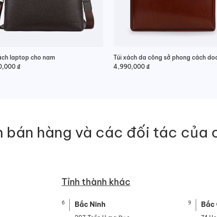
ách laptop cho nam
0,000
₫
4,990,000
₫
 bán hàng và các đối tác của 
Tỉnh thành khác
6
9
Bắc Ninh
Bắc