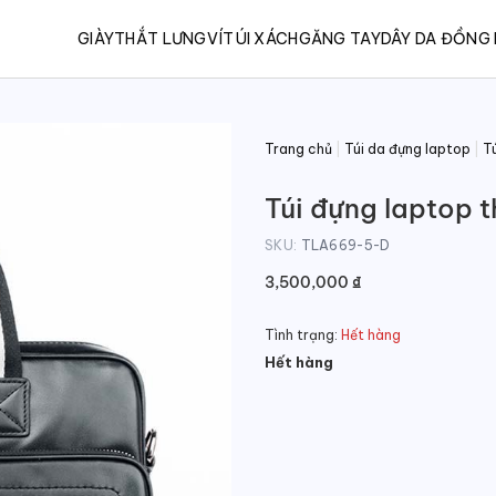
GIÀY
THẮT LƯNG
VÍ
TÚI XÁCH
GĂNG TAY
DÂY DA ĐỒNG
Trang chủ
|
Túi da đựng laptop
|
T
Túi đựng laptop t
SKU:
TLA669-5-D
3,500,000
₫
Tình trạng:
Hết hàng
Hết hàng