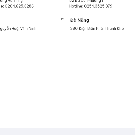
oàng Văn Thụ
52 Ba Cu, Phường 1
ine: 0204.625.3286
Hotline: 0254.3525.379
12
ế
Đà Nẵng
guyễn Huệ, Vĩnh Ninh
280 Điện Biên Phủ, Thanh Khê