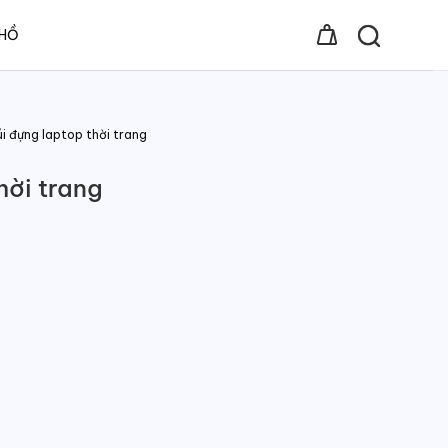
 HỒ
úi đựng laptop thời trang
hời trang