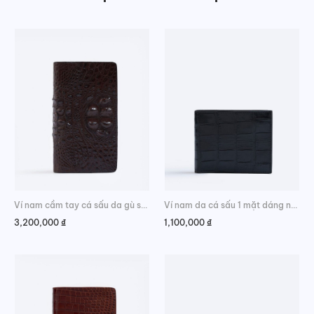
Ví nam cầm tay cá sấu da gù sang trọng
Ví nam da cá sấu 1 mặt dáng ngang da bụng trẻ trung
3,200,000
₫
1,100,000
₫