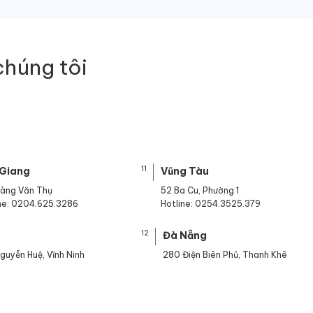
chúng tôi
11
 Giang
Vũng Tàu
oàng Văn Thụ
52 Ba Cu, Phường 1
ine: 0204.625.3286
Hotline: 0254.3525.379
12
ế
Đà Nẵng
guyễn Huệ, Vĩnh Ninh
280 Điện Biên Phủ, Thanh Khê