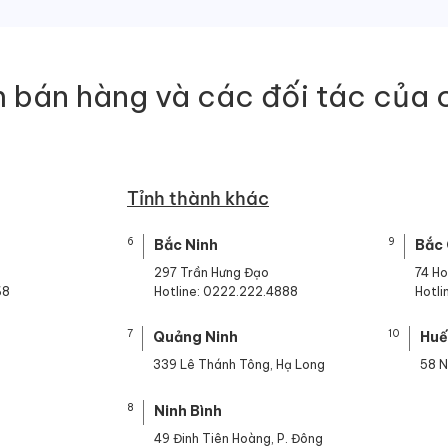
 bán hàng và các đối tác của 
Tỉnh thành khác
6
9
Bắc Ninh
Bắc
297 Trần Hưng Đạo
74 H
68
Hotline: 0222.222.4888
Hotl
7
10
Quảng Ninh
Hu
339 Lê Thánh Tông, Hạ Long
58 N
8
Ninh Bình
49 Đinh Tiên Hoàng, P. Đông