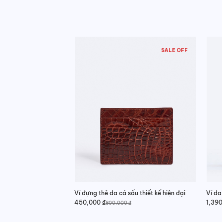
SALE OFF
Ví đựng thẻ da cá sấu thiết kế hiện đại
Ví da
450,000
₫
1,39
800,000
₫
Giá
Giá
gốc
hiện
là:
tại