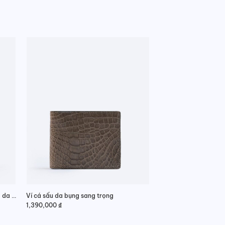
Ví nam da cá sấu 2 mặt dáng ngang da hông thanh lịch
Ví cá sấu da bụng sang trọng
1,390,000
₫