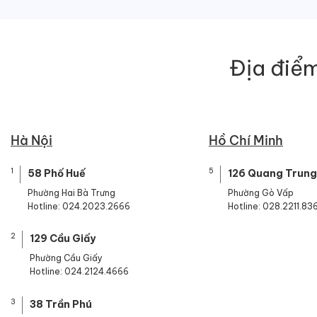
800,000 ₫.
là:
450,000 ₫.
Địa điểm
Hà Nội
Hồ Chí Minh
1
5
58 Phố Huế
126 Quang Trung
Phường Hai Bà Trưng
Phường Gò Vấp
Hotline: 024.2023.2666
Hotline: 028.2211.83
2
129 Cầu Giấy
Phường Cầu Giấy
Hotline: 024.2124.4666
3
38 Trần Phú