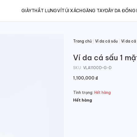
GIÀY
THẮT LƯNG
VÍ
TÚI XÁCH
GĂNG TAY
DÂY DA ĐỒNG
Trang chủ
|
Ví da cá sấu
|
Ví da cá
Ví da cá sấu 1 m
SKU:
VLA1100D-G-D
1,100,000
₫
Tình trạng:
Hết hàng
Hết hàng