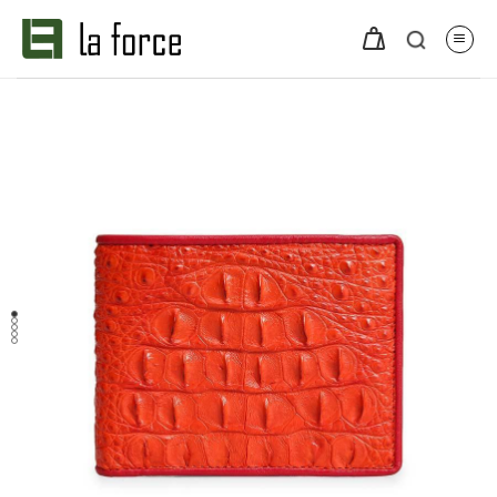
Bỏ
qua
nội
dung