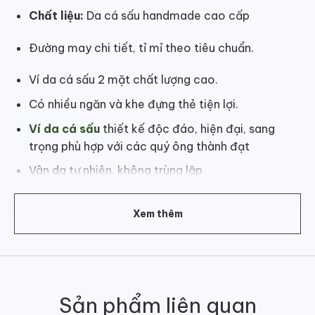
Chất liệu:
Da cá sấu handmade cao cấp
Đường may chi tiết, tỉ mỉ theo tiêu chuẩn.
Ví da cá sấu 2 mặt chất lượng cao.
Có nhiều ngăn và khe đựng thẻ tiện lợi.
Ví da cá sấu
thiết kế độc đáo, hiện đại, sang
trọng phù hợp với các quý ông thành đạt
Vân da tự nhiên, không trùng lặp
Màu:
Đỏ cam
Xem thêm
Bộ phận:
Lưng bụng
Kích thước
khi gập ví
:
12 x 9 cm
Sản phẩm liên quan