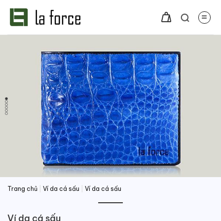
Bỏ
qua
nội
dung
Trang chủ
|
Ví da cá sấu
|
Ví da cá sấu
Ví da cá sấu