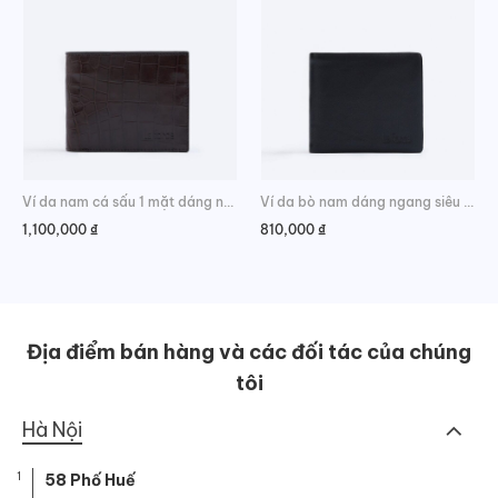
Ví da nam cá sấu 1 mặt dáng ngang da bụng cao cấp
Ví da bò nam dáng ngang siêu mềm nhỏ gọn
1,100,000
₫
810,000
₫
Địa điểm bán hàng và các đối tác của chúng
tôi
Hà Nội
1
58 Phố Huế