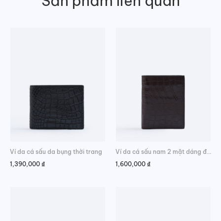
Sản phẩm liên quan
In dập tên thương hiệu LaForce ở mặt trước
Màu xanh dương
Ví da cá sấu da bụng thời trang
Ví da cá sấu nam 2 mặt dáng đứng da bụng cao cấp
1,390,000
₫
1,600,000
₫