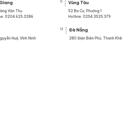
11
 Giang
Vũng Tàu
oàng Văn Thụ
52 Ba Cu, Phường 1
ine: 0204.625.3286
Hotline: 0254.3525.379
12
ế
Đà Nẵng
guyễn Huệ, Vĩnh Ninh
280 Điện Biên Phủ, Thanh Khê