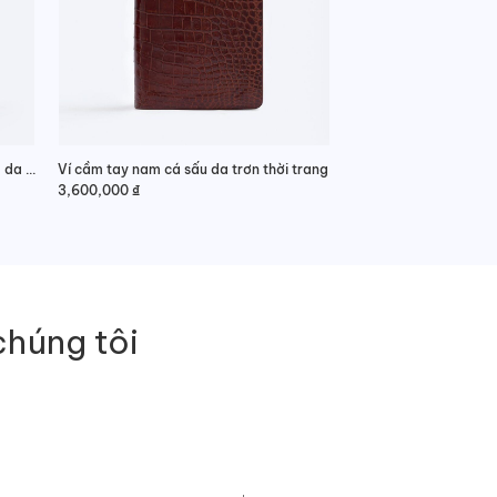
Ví nam da cá sấu 2 mặt dáng ngang da hông thanh lịch
Ví cầm tay nam cá sấu da trơn thời trang
3,600,000
₫
chúng tôi