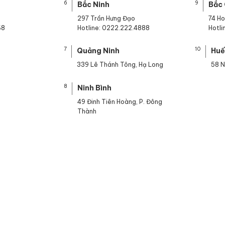
6
9
Bắc Ninh
Bắc
297 Trần Hưng Đạo
74 H
68
Hotline: 0222.222.4888
Hotl
7
10
Quảng Ninh
Hu
339 Lê Thánh Tông, Hạ Long
58 N
8
Ninh Bình
49 Đinh Tiên Hoàng, P. Đông
Thành