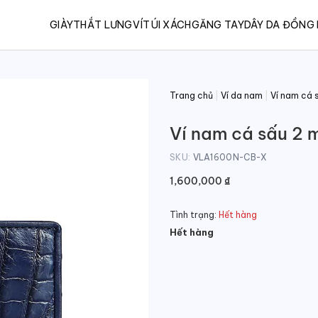
GIÀY
THẮT LƯNG
VÍ
TÚI XÁCH
GĂNG TAY
DÂY DA ĐỒNG
Trang chủ
|
Ví da nam
|
Ví nam cá 
Ví nam cá sấu 2 
SKU:
VLA1600N-CB-X
1,600,000
₫
Tình trạng:
Hết hàng
Hết hàng