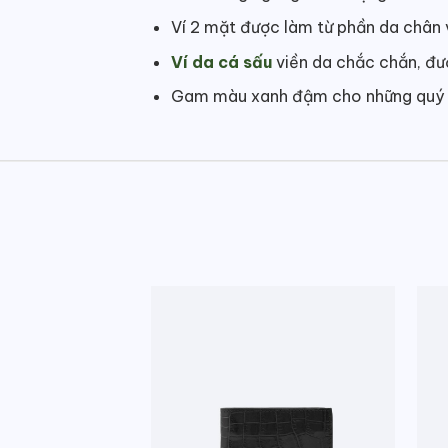
Ví 2 mặt được làm từ phần da chân 
Ví da cá sấu
viền da chắc chắn, đườ
Gam màu xanh đậm cho những quý ôn