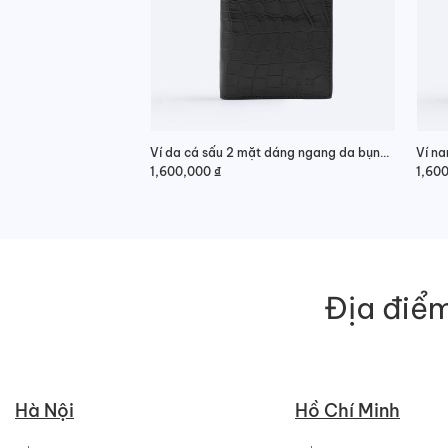
Ví da cá sấu 2 mặt dáng ngang da bụng cao cấp
1,600,000
₫
1,60
Địa điểm
Hà Nội
Hồ Chí Minh