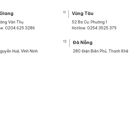
11
 Giang
Vũng Tàu
oàng Văn Thụ
52 Ba Cu, Phường 1
ine: 0204.625.3286
Hotline: 0254.3525.379
12
ế
Đà Nẵng
guyễn Huệ, Vĩnh Ninh
280 Điện Biên Phủ, Thanh Khê