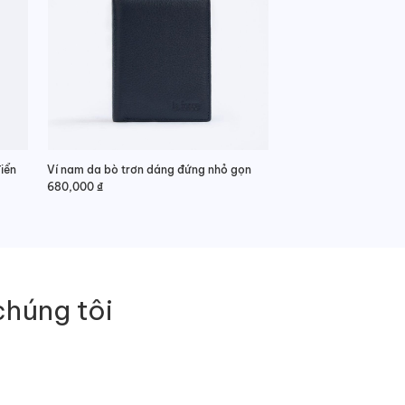
iển
Ví nam da bò trơn dáng đứng nhỏ gọn
680,000
₫
chúng tôi