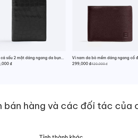
Ví da cá sấu 2 mặt dáng ngang da bụng cao cấp
Ví nam da bò mềm dáng ngang cổ đ
0,000
₫
299,000
₫
420,000
₫
Giá
Giá
gốc
hiện
là:
tại
420,000 ₫.
là:
299,000 ₫.
 bán hàng và các đối tác của 
Tỉnh thành khác