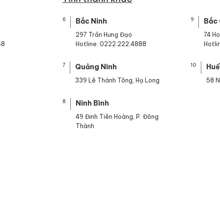
6
9
Bắc Ninh
Bắc
297 Trần Hưng Đạo
74 H
68
Hotline: 0222.222.4888
Hotl
7
10
Quảng Ninh
Hu
339 Lê Thánh Tông, Hạ Long
58 N
8
Ninh Bình
49 Đinh Tiên Hoàng, P. Đông
Thành