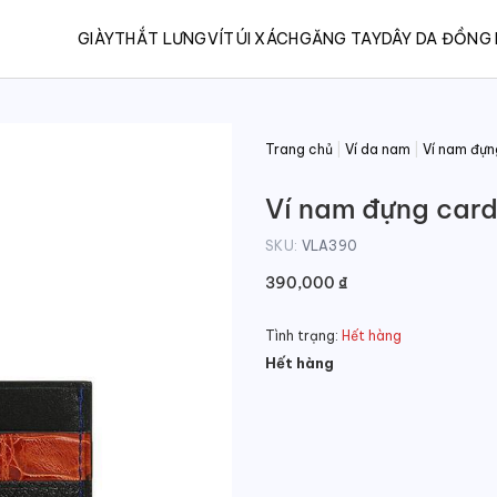
GIÀY
THẮT LƯNG
VÍ
TÚI XÁCH
GĂNG TAY
DÂY DA ĐỒNG
Trang chủ
|
Ví da nam
|
Ví nam đựn
Ví nam đựng card 
SKU:
VLA390
390,000
₫
Tình trạng:
Hết hàng
Hết hàng