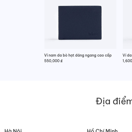
Ví nam da bò hạt dáng ngang cao cấp
550,000
₫
1,60
Địa điểm
Hà Nội
Hồ Chí Minh