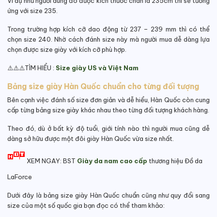
Ví dụ như người dùng đo được kích thước chân là 235cm thì sẽ tương
ứng với size 235.
Trong trường hợp kích cỡ dao động từ 237 – 239 mm thì có thể
chọn size 240. Nhờ cách đánh size này mà người mua dễ dàng lựa
chọn được size giày với kích cỡ phù hợp.
⚠️⚠️⚠️TÌM HIỂU :
Size giày US và Việt Nam
Bảng size giày Hàn Quốc chuẩn cho từng đối tượng
Bên cạnh việc đánh số size đơn giản và dễ hiểu, Hàn Quốc còn cung
cấp từng bảng size giày khác nhau theo từng đối tượng khách hàng.
Theo đó, dù ở bất kỳ độ tuổi, giới tính nào thì người mua cũng dễ
dàng sở hữu được một đôi giày Hàn Quốc vừa size nhất.
XEM NGAY: BST
Giày da nam cao cấp
thương hiệu Đồ da
LaForce
Dưới đây là bảng size giày Hàn Quốc chuẩn cũng như quy đổi sang
size của một số quốc gia bạn đọc có thể tham khảo: