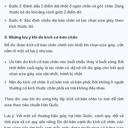
Bước 3: Đánh dấu 2 điểm dài nhất ở ngón chân và gót chân. Dùng
thước kẻ đo khoảng cách giữa 2 điểm đó
Bước 4: Xác định chiều dài bàn chân và lựa chọn size giày theo
kích thước đó.
3. Những lưu ý khi đo kích cơ bàn chân
Để đo được kích cỡ bàn chân chính xác nhất khi chọn size giày, cần
nắm rõ một số lưu ý như sau:
Ưu tiên đo kích cỡ bàn chân vào buổi chiều thay vì buổi sáng. Bởi
thời điểm cuối ngày là lúc chân có độ nở tối đa, giúp cho kết quả
chọn size giày vừa vặn nhất, tránh bị chật.
Nên đo kích cỡ chân ở cả bên trái và bên phải. Bởi không ít người
thường có kích thước chân phải và trái không đều nhau.
Theo đó, sau khi đo xong hãy lấy kích cỡ bên chân to hơn để tính
size theo tiêu chuẩn Hàn Quốc.
Lưu ý: Với một số thương hiệu giày tại Hàn Quốc, cách quy đổi và
tính size sẽ có quy ước riêng.
Do đó bên cạnh đo kích cỡ chân, các
bạn cũng nên tìm hiểu xem mẫu giày đang muốn mua có bảng size