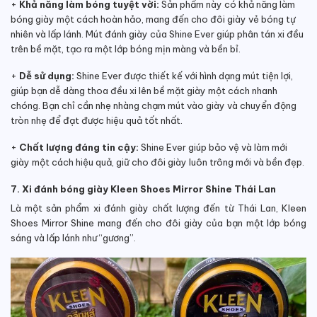
+
Khả năng làm bóng tuyệt vời:
Sản phẩm này có khả năng làm
bóng giày một cách hoàn hảo, mang đến cho đôi giày vẻ bóng tự
nhiên và lấp lánh. Mút đánh giày của Shine Ever giúp phân tán xi đều
trên bề mặt, tạo ra một lớp bóng mịn màng và bền bỉ.
+
Dễ sử dụng:
Shine Ever được thiết kế với hình dạng mút tiện lợi,
giúp bạn dễ dàng thoa đều xi lên bề mặt giày một cách nhanh
chóng. Bạn chỉ cần nhẹ nhàng chạm mút vào giày và chuyển động
tròn nhẹ để đạt được hiệu quả tốt nhất.
+
Chất lượng đáng tin cậy:
Shine Ever giúp bảo vệ và làm mới
giày một cách hiệu quả, giữ cho đôi giày luôn trông mới và bền đẹp.
7. Xi đánh bóng giày Kleen Shoes Mirror Shine Thái Lan
Là một sản phẩm xi đánh giày chất lượng đến từ Thái Lan, Kleen
Shoes Mirror Shine mang đến cho đôi giày của bạn một lớp bóng
sáng và lấp lánh như “gương”.