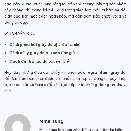
cao cấp, được ưa chuộng rộng rãi trên thị trường. Những sản phẩm
này không chỉ mang lại hiệu quả trong việc làm mới và bảo vệ đôi
giày của bạn một cách hoàn hảo, mà còn đảm bảo chất lượng và
đáng tin cậy.
✔️ BẠN NÊN ĐỌC:
Cách
phục hồi giày da bị tróc
tại nhà
Cách
xử lý giày da bị xước
đơn giản
Cách đánh xi áo da
bạn nên biết
Hãy lưu ý những điều cần chú ý khi chọn
các loại xi đánh giày da
,
để đảm bảo bạn chọn được sản phẩm phù hợp và đáng tin cậy. Tiếp
tục theo dõi
LaForce
để liên tục cập nhật những thông tin thú vị
nhé!
Minh Tùng
Minh Tùng là người yêu thời trang, luôn tìm kiếm