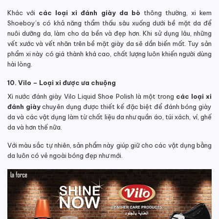
Khác với
các loại xi đánh giày da bò
thông thường, xi kem
Shoeboy’s có khả năng thẩm thấu sâu xuống dưới bề mặt da để
nuôi dưỡng da, làm cho da bền và đẹp hơn. Khi sử dụng lâu, những
vết xước và vết nhăn trên bề mặt giày da sẽ dần biến mất. Tuy sản
phẩm xi này có giá thành khá cao, chất lượng luôn khiến người dùng
hài lòng.
10. Vilo – Loại xi được ưa chuộng
Xi nước đánh giày Vilo Liquid Shoe Polish là một trong
các loại xi
đánh giày
chuyên dụng được thiết kế đặc biệt để đánh bóng giày
da và các vật dụng làm từ chất liệu da như quần áo, túi xách, ví, ghế
da và hơn thế nữa.
Với màu sắc tự nhiên, sản phẩm này giúp giữ cho các vật dụng bằng
da luôn có vẻ ngoài bóng đẹp như mới.