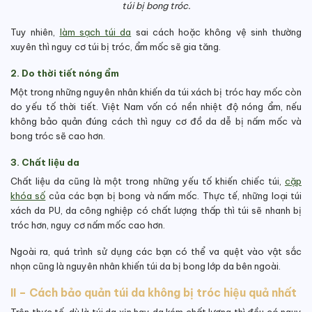
túi bị bong tróc.
Tuy nhiên,
làm sạch túi da
sai cách hoặc không vệ sinh thường
xuyên thì nguy cơ túi bị tróc, ẩm mốc sẽ gia tăng.
2. Do thời tiết nóng ẩm
Một trong những nguyên nhân khiến da túi xách bị tróc hay mốc còn
do yếu tố thời tiết. Việt Nam vốn có nền nhiệt độ nóng ẩm, nếu
không bảo quản đúng cách thì nguy cơ đồ da dễ bị nấm mốc và
bong tróc sẽ cao hơn.
3. Chất liệu da
Chất liệu da cũng là một trong những yếu tố khiến chiếc túi,
cặp
khóa số
của các bạn bị bong và nấm mốc. Thực tế, những loại túi
xách da PU, da công nghiệp có chất lượng thấp thì túi sẽ nhanh bị
tróc hơn, nguy cơ nấm mốc cao hơn.
Ngoài ra, quá trình sử dụng các bạn có thể va quệt vào vật sắc
nhọn cũng là nguyên nhân khiến túi da bị bong lớp da bên ngoài.
II – Cách bảo quản túi da không bị tróc hiệu quả nhất