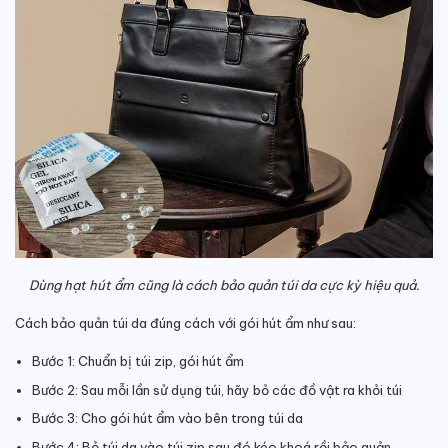
Dùng hạt hút ẩm cũng là cách bảo quản túi da cực kỳ hiệu quả.
Cách bảo quản túi da đúng cách với gói hút ẩm như sau:
Bước 1: Chuẩn bị túi zip, gói hút ẩm
Bước 2: Sau mỗi lần sử dụng túi, hãy bỏ các đồ vật ra khỏi túi
Bước 3: Cho gói hút ẩm vào bên trong túi da
Bước 4: Bỏ túi da vào túi zip sau đó kéo khoá rồi bảo quản