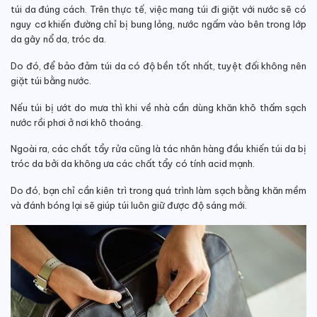
túi da đúng cách. Trên thực tế, việc mang túi đi giặt với nước sẽ có
nguy cơ khiến đường chỉ bị bung lỏng, nước ngấm vào bên trong lớp
da gây nổ da, tróc da.
Do đó, để bảo đảm túi da có độ bền tốt nhất, tuyệt đối không nên
giặt túi bằng nước.
Nếu túi bị ướt do mưa thì khi về nhà cần dùng khăn khô thấm sạch
nước rồi phơi ở nơi khô thoáng.
Ngoài ra, các chất tẩy rửa cũng là tác nhân hàng đầu khiến túi da bị
tróc da bởi da không ưa các chất tẩy có tính acid mạnh.
Do đó, bạn chỉ cần kiên trì trong quá trình làm sạch bằng khăn mềm
và đánh bóng lại sẽ giúp túi luôn giữ được độ sáng mới.