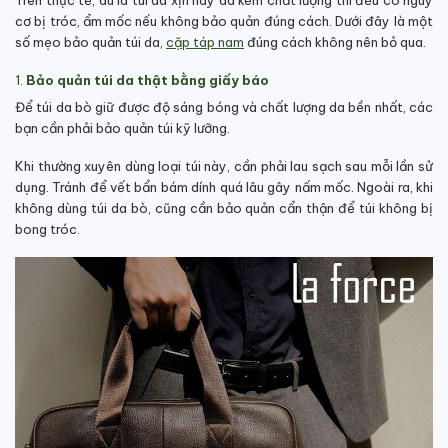
Trên thực tế, dù là túi da xịn hay da kém chất lượng thì đều có nguy
cơ bị tróc, ẩm mốc nếu không bảo quản đúng cách. Dưới đây là một
số mẹo bảo quản túi da,
cặp táp nam
đúng cách không nên bỏ qua.
1.
Bảo quản túi da thật bằng giấy báo
Để túi da bò giữ được độ sáng bóng và chất lượng da bền nhất, các
bạn cần phải bảo quản túi kỹ lưỡng.
Khi thường xuyên dùng loại túi này, cần phải lau sạch sau mỗi lần sử
dụng. Tránh để vết bẩn bám dính quá lâu gây nấm mốc.
Ngoài ra, khi
không dùng túi da bò, cũng cần bảo quản cẩn thận để túi không bị
bong tróc.