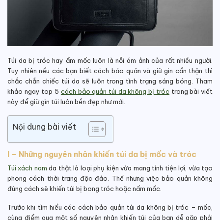
Túi da bị tróc hay ẩm mốc luôn là nỗi ám ảnh của rất nhiều người.
Tuy nhiên nếu các bạn biết cách bảo quản và giữ gìn cẩn thận thì
chắc chắn chiếc túi da sẽ luôn trong tình trạng sáng bóng. Tham
khảo ngay top 5
cách bảo quản túi da không bị tróc
trong bài viết
này để giữ gìn túi luôn bền đẹp như mới.
Nội dung bài viết
I – Những nguyên nhân khiến túi da bị mốc và tróc
Túi xách nam
da thật là loại phụ kiện vừa mang tính tiện lợi, vừa tạo
phong cách thời trang độc đáo. Thế nhưng việc bảo quản không
đúng cách sẽ khiến túi bị bong tróc hoặc nấm mốc.
Trước khi tìm hiểu các cách bảo quản túi da không bị tróc – mốc,
cùng điểm qua một số nguyên nhân khiến túi của bạn dễ gặp phải