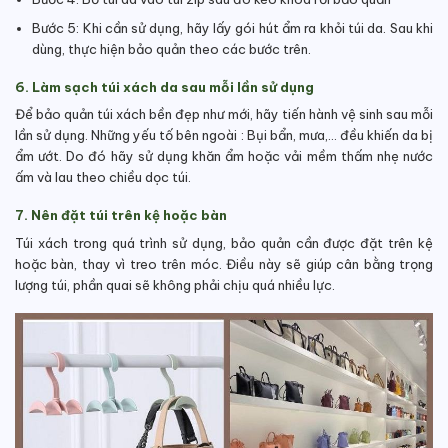
Bước 5: Khi cần sử dụng, hãy lấy gói hút ẩm ra khỏi túi da. Sau khi
dùng, thực hiện bảo quản theo các bước trên.
6. Làm sạch túi xách da sau mỗi lần sử dụng
Để bảo quản túi xách bền đẹp như mới, hãy tiến hành vệ sinh sau mỗi
lần sử dụng. Những yếu tố bên ngoài : Bụi bẩn, mưa,… đều khiến da bị
ẩm ướt. Do đó hãy sử dụng khăn ẩm hoặc vải mềm thấm nhẹ nước
ấm và lau theo chiều dọc túi.
7. Nên đặt túi trên kệ hoặc bàn
Túi xách trong quá trình sử dụng, bảo quản cần được đặt trên kệ
hoặc bàn, thay vì treo trên móc. Điều này sẽ giúp cân bằng trọng
lượng túi, phần quai sẽ không phải chịu quá nhiều lực.