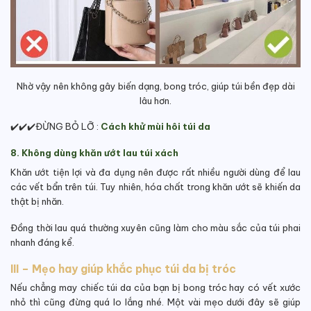
Nhờ vậy nên không gây biến dạng, bong tróc, giúp túi bền đẹp dài
lâu hơn.
✔️✔️✔️ĐỪNG BỎ LỠ :
Cách khử mùi hôi túi da
8. Không dùng khăn ướt lau túi xách
Khăn ướt tiện lợi và đa dụng nên được rất nhiều người dùng để lau
các vết bẩn trên túi. Tuy nhiên, hóa chất trong khăn ướt sẽ khiến da
thật bị nhăn.
Đồng thời lau quá thường xuyên cũng làm cho màu sắc của túi phai
nhanh đáng kể.
III – Mẹo hay giúp khắc phục túi da bị tróc
Nếu chẳng may chiếc túi da của bạn bị bong tróc hay có vết xước
nhỏ thì cũng đừng quá lo lắng nhé. Một vài mẹo dưới đây sẽ giúp