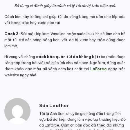
Sử dụng xi đánh giày là cách xử lý túi da bị tróc hiệu quả.
Cách làm này không chỉ giúp túi da sáng bóng mà còn che lấp các
vết bong tróc hay xước của túi.
Cách 3:
Bôi một lớp kem Vaseline hoặc nước lau kính sẽ làm cho bề
mặt túi trở nên sáng bóng hơn, vết da bị xước hay tróc cũng được
làm mờ.
Hi vọng với những
cách bảo quản túi da không bị tróc
/mốc được
tổng hợp trong bài viết sẽ giúp ích cho các bạn. Ngoài ra, đừng quên
tham khảo các mẫu túi xách nam hot nhất tại
LaForce
ngay trên
website ngay
nhé.
Sơn Leather
Tôi là Anh Sơn, chuyên gia hàng đầu trong lĩnh
vực Đồ da, hiện đang làm việc tại thương hiệu Đồ
da Laforce. Cảm ơn bạn đọc đã theo dõi những