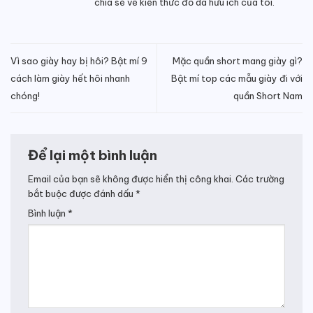
chia sẻ về kiến thức đồ da hữu ích của tôi.
Vì sao giày hay bị hôi? Bật mí 9
Mặc quần short mang giày gì?
cách làm giày hết hôi nhanh
Bật mí top các mẫu giày đi với
chóng!
quần Short Nam
Để lại một bình luận
Email của bạn sẽ không được hiển thị công khai.
Các trường
bắt buộc được đánh dấu
*
Bình luận
*