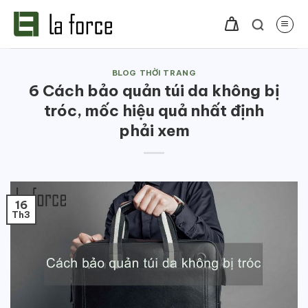
Bỏ
qua
nội
dung
BLOG THỜI TRANG
6 Cách bảo quản túi da không bị
tróc, mốc hiệu quả nhất định
phải xem
16
Th3