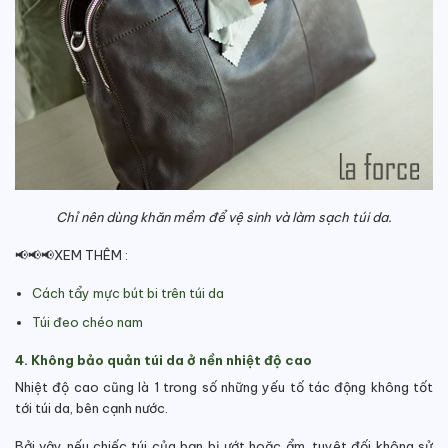
Chỉ nên dùng khăn mềm để vệ sinh và làm sạch túi da.
📢📢📢XEM THÊM :
Cách tẩy mực bút bi trên túi da
Túi đeo chéo nam
4. Không bảo quản túi da ở nền nhiệt độ cao
Nhiệt độ cao cũng là 1 trong số những yếu tố tác động không tốt
tới túi da, bên cạnh nước.
Bởi vậy nếu chiếc túi của bạn bị ướt hoặc ẩm, tuyệt đối không sử