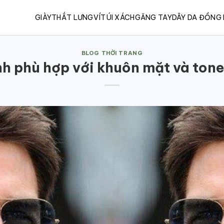
GIÀY
THẮT LƯNG
VÍ
TÚI XÁCH
GĂNG TAY
DÂY DA ĐỒNG
BLOG THỜI TRANG
h phù hợp với khuôn mặt và ton