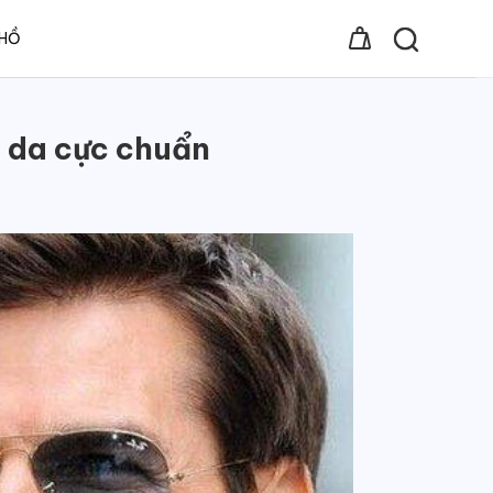
 HỒ
e da cực chuẩn