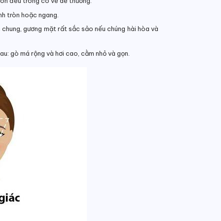
ròn đều trông có vẻ dễ thương.
nh tròn hoặc ngang.
n chung, gương mặt rất sắc sảo nếu chúng hài hòa và
au: gò má rộng và hơi cao, cằm nhỏ và gọn.