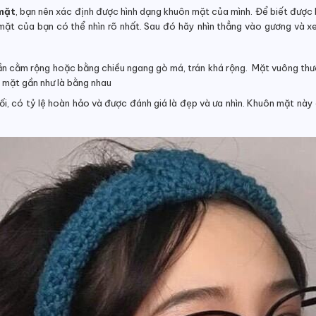
mặt
, bạn nên xác định được hình dạng khuôn mặt của mình. Để biết được 
ặt của bạn có thể nhìn rõ nhất. Sau đó hãy nhìn thẳng vào gương và x
n cằm rộng hoặc bằng chiều ngang gò má, trán khá rộng.
Mặt vuông thườ
n mặt gần như là bằng nhau
ối,
có tỷ lệ hoàn hảo và được đánh giá là đẹp và ưa nhìn. Khuôn mặt này