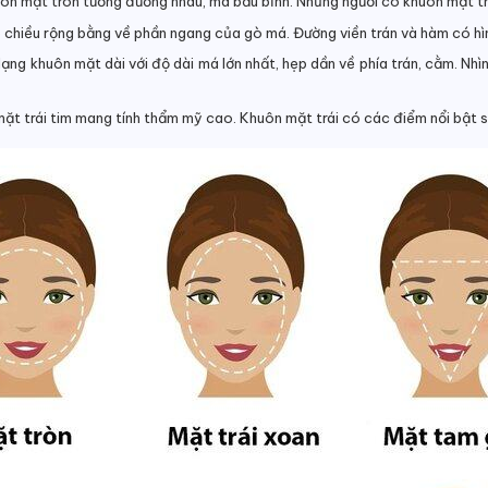
uôn mặt tròn tương đương nhau, má bầu bĩnh. Những người có khuôn mặt t
chiều rộng bằng về phần ngang của gò má. Đường viền trán và hàm có hì
ạng khuôn mặt dài với độ dài má lớn nhất, hẹp dần về phía trán, cằm. Nhì
ặt trái tim mang tính thẩm mỹ cao
.
Khuôn mặt trái có các điểm nổi bật s