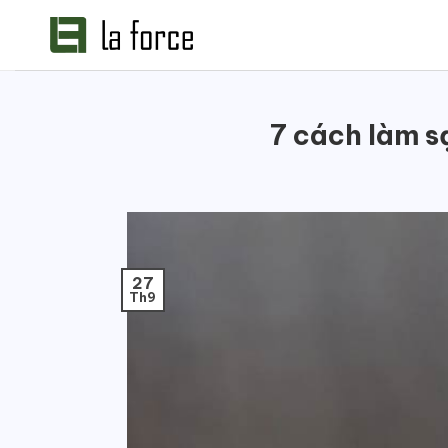
Bỏ
qua
nội
dung
7 cách làm s
27
Th9