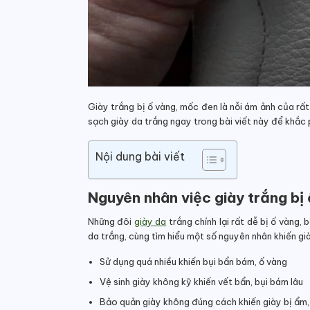
Giày trắng bị ố vàng, mốc đen là nỗi ám ảnh của rấ
sạch giày da trắng ngay trong bài viết này để khắc p
Nội dung bài viết
Nguyên nhân việc giày trắng bị
Những đôi
giày da
trắng chính lại rất dễ bị ố vàng,
da trắng, cùng tìm hiểu một số nguyên nhân khiến gi
Sử dụng quá nhiều khiến bụi bẩn bám, ố vàng
Vệ sinh giày không kỹ khiến vết bẩn, bụi bám lâu
Bảo quản giày không đúng cách khiến giày bị ẩm