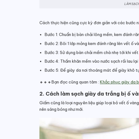
LÀM SẠCH
Cách thực hiện cũng cực kỳ đơn giản với các bước n
Bước 1: Chuẩn bị bàn chải lông mềm, kem đánh ră
Bước 2: Bôi 1 lớp mỏng kem đánh răng lên vết ố v
Bước 3: Sử dụng bàn chải mềm chà nhẹ tới khi vế
Bước 4: Thấm khăn mềm vào nước sạch rồi lau lại
Bước 5: Để giày da nơi thoáng mát để giày khô tự 
🔸🔸🔸Bạn đọc cũng quan tâm :
Khắc phục giày da b
2. Cách làm sạch giày da trắng bị ố v
Giấm cũng là loại nguyên liệu giúp loại bỏ vết ố vàn
nên sáng bóng như mới.