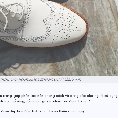
PHONG CÁCH MỚI MẺ, KHÁC BIỆT NHƯNG LẠI RẤT DỄ BỊ Ố VÀNG.
an trọng, góp phần tạo nên phong cách và đẳng cấp cho người sử dụng. 
nh trạng ố vàng, nấm mốc, gây ra nhiều tác động tiêu cực.
đi vẻ đẹp ban đầu, trở nên cũ kỹ và thiếu sang trọng.