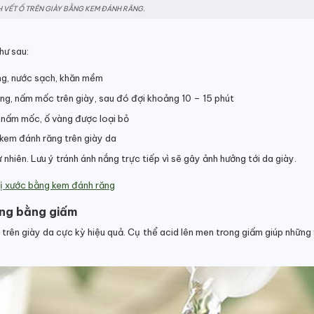
 VẾT Ố TRÊN GIÀY BẰNG KEM ĐÁNH RĂNG.
hư sau:
ng, nước sạch, khăn mềm
àng, nấm mốc trên giày, sau đó đợi khoảng 10 – 15 phút
t nấm mốc, ố vàng được loại bỏ
 kem đánh răng trên giày da
nhiên. Lưu ý tránh ánh nắng trực tiếp vì sẽ gây ảnh hưởng tới da giày.
ị xước bằng kem đánh răng
àng bằng giấm
g trên giày da cực kỳ hiệu quả. Cụ thể acid lên men trong giấm giúp nhữn