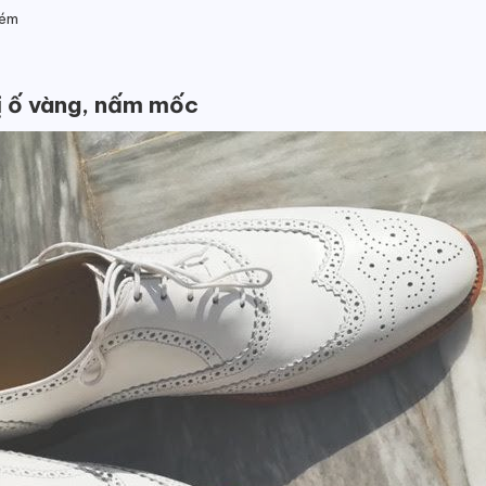
kém
bị ố vàng, nấm mốc