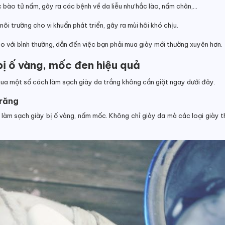
c bào tử nấm, gây ra các bệnh về da liễu như hắc lào, nấm chân,…
i trường cho vi khuẩn phát triển, gây ra mùi hôi khó chịu.
o với bình thường, dẫn đến việc bạn phải mua giày mới thường xuyên hơn.
bị ố vàng, mốc đen hiệu quả
qua một số cách làm sạch giày da trắng không cần giặt ngay dưới đây.
 răng
 làm sạch giày bị ố vàng, nấm mốc. Không chỉ giày da mà các loại giày