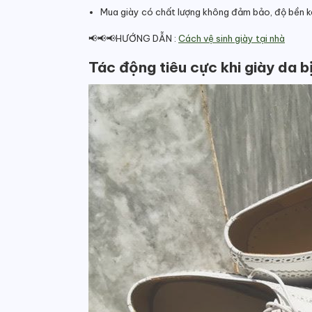
Mua giày có chất lượng không đảm bảo, độ bền 
📢📢📢HƯỚNG DẪN :
Cách vệ sinh giày tại nhà
Tác động tiêu cực khi giày da 