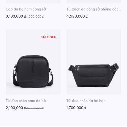
Cặp da bò nam công sở
Túi xách da công sở phong cách doanh nhân
3,100,000
₫
4,990,000
₫
4,600,000
₫
Giá
Giá
gốc
hiện
là:
tại
4,600,000 ₫.
là:
3,100,000 ₫.
SALE OFF
Túi đeo chéo nam da bò
Túi đeo chéo da bò hạt
2,100,000
₫
1,700,000
₫
2,900,000
₫
Giá
Giá
gốc
hiện
là:
tại
2,900,000 ₫.
là:
2,100,000 ₫.