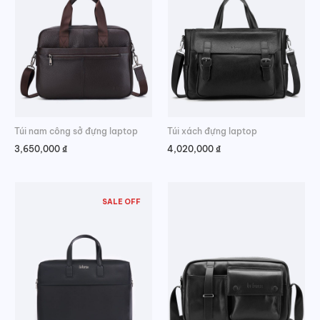
Túi nam công sở đựng laptop
Túi xách đựng laptop
3,650,000
₫
4,020,000
₫
SALE OFF