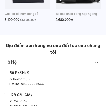
Cặp da bò nam công sở
Túi đeo chéo dáng hộp ngang
3,100,000
₫
2,680,000
₫
4,600,000
₫
Giá
Giá
gốc
hiện
là:
tại
4,600,000 ₫.
là:
3,100,000 ₫.
Địa điểm bán hàng và các đối tác của chúng
tôi
Hà Nội
1
58 Phố Huế
Q. Hai Bà Trưng
Hotline: 024.2023.2666
2
129 Cầu Giấy
Q. Cầu Giấy
Hotline: 024.2124.4666