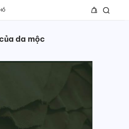
 HỒ
 của da mộc