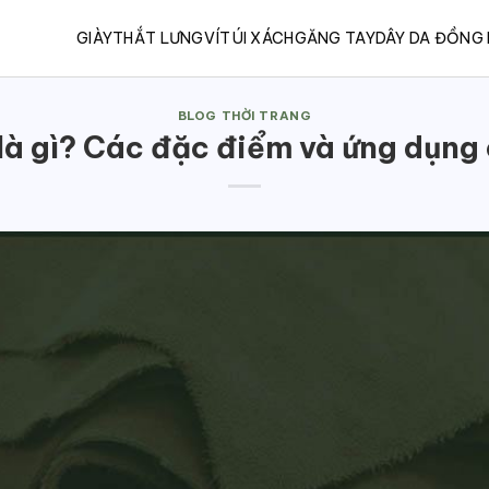
GIÀY
THẮT LƯNG
VÍ
TÚI XÁCH
GĂNG TAY
DÂY DA ĐỒNG
BLOG THỜI TRANG
là gì? Các đặc điểm và ứng dụng