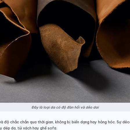
Đây là loại da có độ đàn hồi và dẻo dai
à độ chắc chắn qua thời gian, không bị biến dạng hay hỏng hóc. Sự dẻo 
y dép da, túi xách hay ghế sofa.