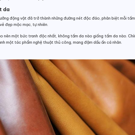
t da
 trưởng động vật đã trở thành những đường nét độc đáo, phân biệt mỗi tấ
 vẻ đẹp mộc mạc, tự nhiên.
tạo nên một bức tranh độc nhất, không tấm da nào giống tấm da nào. Ch
ành một tác phẩm nghệ thuật thủ công, mang đậm dấu ấn cá nhân.