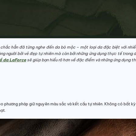
chắc hẳn đã từng nghe đến da bò mộc – một loại da đặc biệt với nhiều
g người bởi vẻ đẹp tự nhiên mà còn bởi những ứng dụng thực tế trong đ
ồ da LaForce
sẽ giúp bạn hiểu rõ hơn về đặc điểm và những ứng dụng th
eo phương pháp giữ nguyên màu sắc và kết cấu tự nhiên. Không có bất kỳ
hạt.