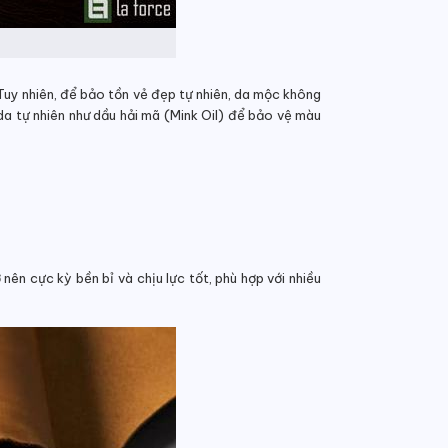
Tuy nhiên, để bảo tồn vẻ đẹp tự nhiên, da mộc không
da tự nhiên như dầu hải mã (Mink Oil) để bảo vệ màu
n cực kỳ bền bỉ và chịu lực tốt, phù hợp với nhiều