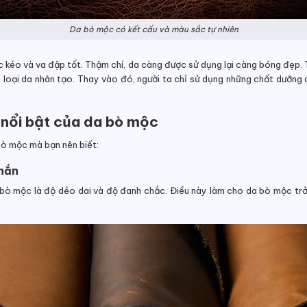
Da bò mộc có kết cấu và màu sắc tự nhiên
ực kéo và va đập tốt. Thậm chí, da càng được sử dụng lại càng bóng đẹp.
loại da nhân tạo. Thay vào đó, người ta chỉ sử dụng những chất dưỡng 
 nổi bật của da bò mộc
bò mộc mà bạn nên biết:
chắn
ò mộc là độ dẻo dai và độ đanh chắc. Điều này làm cho da bò mộc trở nê