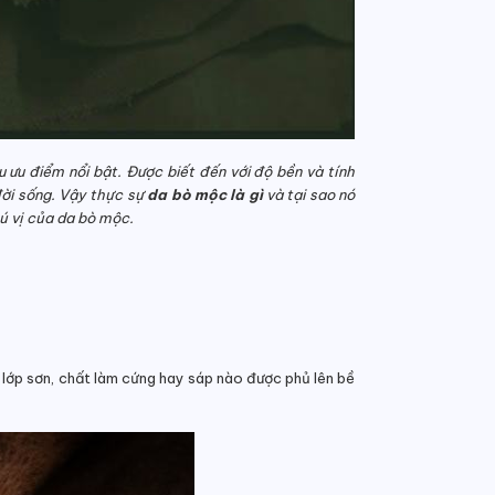
 ưu điểm nổi bật. Được biết đến với độ bền và tính
ời sống. Vậy thực sự
da bò mộc là gì
và tại sao nó
ú vị của da bò mộc.
 lớp sơn, chất làm cứng hay sáp nào được phủ lên bề