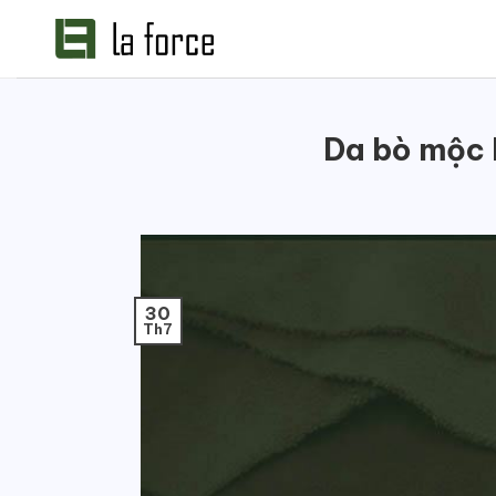
Bỏ
qua
nội
dung
Da bò mộc 
30
Th7