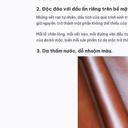
2. Độc đáo với dấu ấn riêng trên bề mặ
Những vết rạn tự nhiên, dấu tích của quá trình sinh
giữ nguyên, trở thành một phần không thể thiếu của
Mỗi lỗ chân lông, mỗi vết sẹo, mỗi đường vân đều 
của da bò mộc, biến mỗi sản phẩm từ da mộc trở th
3. Da thấm nước, dễ nhuộm màu.