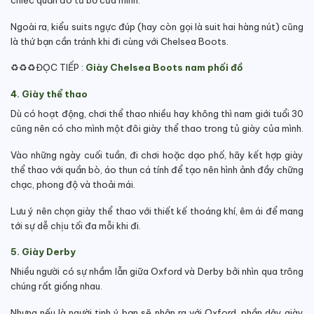
Ngoài ra, kiểu suits ngực đúp (hay còn gọi là suit hai hàng nút) cũng
là thứ bạn cần tránh khi đi cùng với Chelsea Boots.
♻️♻️♻️ĐỌC TIẾP :
Giày Chelsea Boots nam phối đồ
4. Giày thể thao
Dù có hoạt động, chơi thể thao nhiều hay không thì nam giới tuổi 30
cũng nên có cho mình một đôi giày thể thao trong tủ giày của mình.
Vào những ngày cuối tuần, đi chơi hoặc dạo phố, hãy kết hợp giày
thể thao với quần bò, áo thun cá tính để tạo nên hình ảnh đầy chững
chạc, phong độ và thoải mái.
Lưu ý nên chọn giày thể thao với thiết kế thoáng khí, êm ái để mang
tới sự dễ chịu tối đa mỗi khi đi.
5. Giày Derby
Nhiều người có sự nhầm lẫn giữa Oxford và Derby bởi nhìn qua trông
chúng rất giống nhau.
Nhưng nếu là người tinh ý bạn sẽ nhận ra
với Oxford, phần dây giày