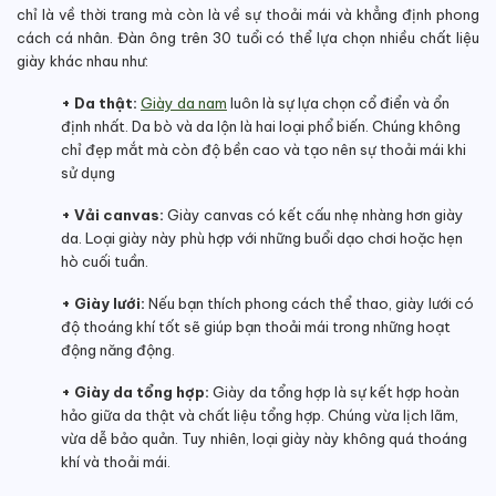
chỉ là về thời trang mà còn là về sự thoải mái và khẳng định phong
cách cá nhân. Đàn ông trên 30 tuổi có thể lựa chọn nhiều chất liệu
giày khác nhau như:
+ Da thật:
Giày da nam
luôn là sự lựa chọn cổ điển và ổn
định nhất. Da bò và da lộn là hai loại phổ biến. Chúng không
chỉ đẹp mắt mà còn độ bền cao và tạo nên sự thoải mái khi
sử dụng
+ Vải canvas:
Giày canvas có kết cấu nhẹ nhàng hơn giày
da. Loại giày này phù hợp với những buổi dạo chơi hoặc hẹn
hò cuối tuần.
+ Giày lưới:
Nếu bạn thích phong cách thể thao, giày lưới có
độ thoáng khí tốt sẽ giúp bạn thoải mái trong những hoạt
động năng động.
+ Giày da tổng hợp:
Giày da tổng hợp là sự kết hợp hoàn
hảo giữa da thật và chất liệu tổng hợp. Chúng vừa lịch lãm,
vừa dễ bảo quản. Tuy nhiên, loại giày này không quá thoáng
khí và thoải mái.