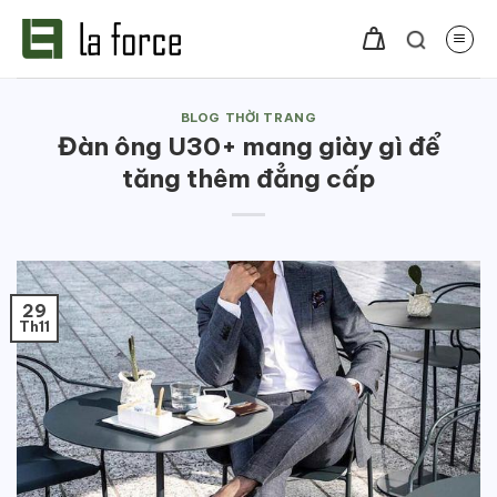
Bỏ
qua
nội
dung
BLOG THỜI TRANG
Đàn ông U30+ mang giày gì để
tăng thêm đẳng cấp
29
Th11