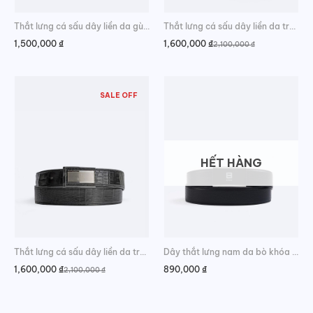
Thắt lưng cá sấu dây liền da gù đẳng cấp
Thắt lưng cá sấu dây liền da trơn sang trọng
1,500,000
₫
1,600,000
₫
2,100,000
₫
Giá
Giá
gốc
hiện
là:
tại
2,100,000 ₫.
là:
1,600,000 ₫.
SALE OFF
HẾT HÀNG
Thắt lưng cá sấu dây liền da trơn phong cách
Dây thắt lưng nam da bò khóa trượt
1,600,000
₫
890,000
₫
2,100,000
₫
Giá
Giá
gốc
hiện
là:
tại
2,100,000 ₫.
là:
1,600,000 ₫.