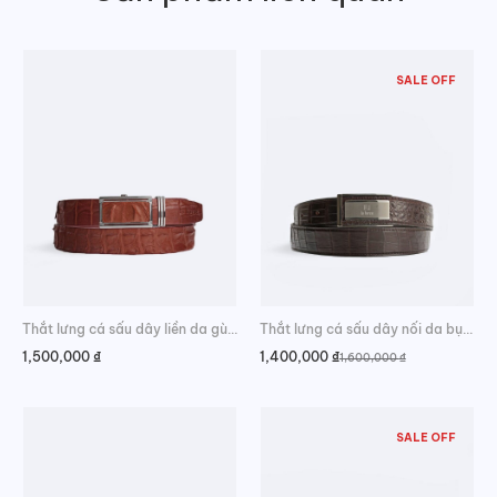
SALE OFF
Thắt lưng cá sấu dây liền da gù đẳng cấp
Thắt lưng cá sấu dây nối da bụng chất lượng
1,500,000
₫
1,400,000
₫
1,600,000
₫
Giá
Giá
gốc
hiện
là:
tại
1,600,000 ₫.
là:
1,400,000 ₫.
SALE OFF