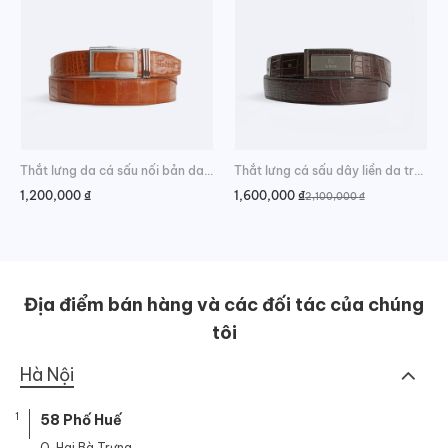
Thắt lưng da cá sấu nối bản da bụng sang trọng
Thắt lưng cá sấu dây liền da trơn sang trọng
1,200,000
₫
1,600,000
₫
2,100,000
₫
Giá
Giá
gốc
hiện
là:
tại
2,100,000 ₫.
là:
1,600,000 ₫.
Địa điểm bán hàng và các đối tác của chúng
tôi
Hà Nội
1
58 Phố Huế
Q. Hai Bà Trưng