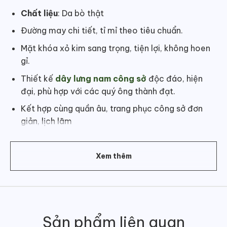
Chất liệu
: Da bò thật
Đường may chi tiết, tỉ mỉ theo tiêu chuẩn.
Mặt khóa xỏ kim sang trọng, tiện lợi, không hoen
gỉ.
Thiết kế
dây lưng nam công sở
độc đáo, hiện
đại, phù hợp với các quý ông thành đạt.
Kết hợp cùng quần âu, trang phục công sở đơn
giản, lịch lãm
Màu
: Vàng
Kích thước bản dây
: 3.3 cm
Xem thêm
Sản phẩm liên quan