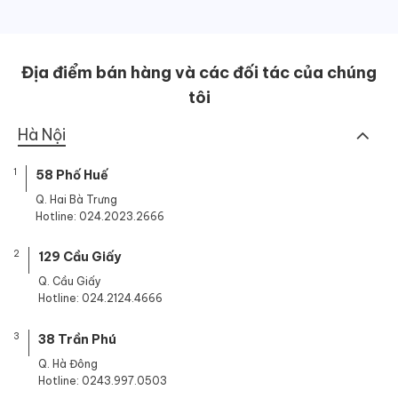
là:
tại
2,100,000 ₫.
là:
1,600,000 ₫.
Địa điểm bán hàng và các đối tác của chúng
tôi
Hà Nội
1
58 Phố Huế
Q. Hai Bà Trưng
Hotline: 024.2023.2666
2
129 Cầu Giấy
Q. Cầu Giấy
Hotline: 024.2124.4666
3
38 Trần Phú
Q. Hà Đông
Hotline: 0243.997.0503