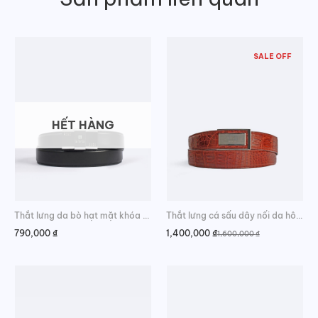
SALE OFF
HẾT HÀNG
Thắt lưng da bò hạt mặt khóa ngũ kim
Thắt lưng cá sấu dây nối da hông đẳng cấp
790,000
₫
1,400,000
₫
1,600,000
₫
Giá
Giá
gốc
hiện
là:
tại
1,600,000 ₫.
là:
1,400,000 ₫.