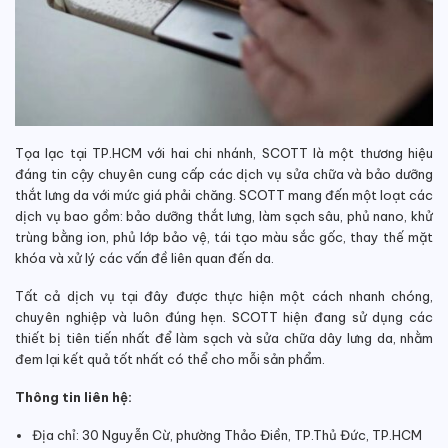
Tọa lạc tại TP.HCM với hai chi nhánh, SCOTT là một thương hiệu
đáng tin cậy chuyên cung cấp các dịch vụ sửa chữa và bảo dưỡng
thắt lưng da với mức giá phải chăng.
SCOTT mang đến một loạt các
dịch vụ bao gồm: bảo dưỡng thắt lưng, làm sạch sâu, phủ nano, khử
trùng bằng ion, phủ lớp bảo vệ, tái tạo màu sắc gốc, thay thế mặt
khóa và xử lý các vấn đề liên quan đến da.
Tất cả dịch vụ tại đây được thực hiện một cách nhanh chóng,
chuyên nghiệp và luôn đúng hẹn. SCOTT hiện đang sử dụng các
thiết bị tiên tiến nhất để làm sạch và sửa chữa dây lưng da, nhằm
đem lại kết quả tốt nhất có thể cho mỗi sản phẩm.
Thông tin liên hệ:
Địa chỉ: 30 Nguyễn Cừ, phường Thảo Điền, TP.Thủ Đức, TP.HCM