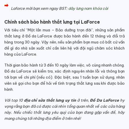
Laforce mời bạn xem ngay BST:
dây lưng nam khóa cài
Chính sách bảo hành thắt lưng tại LaForce
Với tiêu chí “Một lần mua – Bảo dưỡng trọn đời”, những sản phẩm
thắt lưng ở Đồ da LaForce được bảo hành đến 12 tháng và đổi trả
hàng trong 30 ngày. Vậy nên, nếu sản phẩm bạn mua có bất cứ vấn
đề gì do nhà sản xuất chỉ cần liên hệ với đội ngũ chăm sóc khách
hàng của LaForce.
Thời gian bảo hành từ 3 đến 10 ngày làm việc, vô cùng nhanh chóng.
Đồ da LaForce sẽ kiểm tra, xác định nguyên nhân lỗi và thông bạn
tới bạn về chi phí (nếu có). Đặc biệt, sau 1 tuần bạn sử dụng, nhân
viên sẽ gọi cho bạn để hỏi về tình trạng thắt lưng sau khi được bảo
hành.
Với top 10
địa chỉ sửa thắt lưng uy tín
ở trên,
Đồ Da LaForce
hy
vọng rằng bạn đã có được cái nhìn tổng quan nhất về các cửa hàng
này. Nếu chiếc thắt lưng yêu quý của bạn đang gặp vấn đề, hãy
mang chúng tới những địa điểm ở trên nhé!