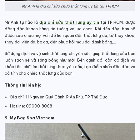
Mr.Anh là địa chỉ sửa chữa thắt lưng uy tín tại TPHCM
Mr.Anh tự hào là
địa chỉ sửa thắt lưng uy tín
tại TP.HCM, được
đông đảo khách hàng tin tưởng và lựa chọn.
Khi đến đây, bạn sẽ
được sửa chữa mọi vấn đề liên quan đến thắt lưng da, từ thay khóa,
thay da, viền da, bọ da, đến phục hồi màu da, đánh bóng,…
Sử dụng dịch vụ vệ sinh thắt lưng chuyên sâu, giúp thắt lưng của bạn
luôn sạch sẽ và sáng bóng như mới.
Bên cạnh đó, còn có dịch vụ
khắc tên, chữ lên thắt lưng theo yêu cầu, tạo điểm nhấn độc đáo và
cá tính cho chiếc thắt lưng của bạn.
Thông tin liên hệ:
Địa chỉ: 11 Nguyễn Quý Cảnh, P An Phú, TP Thủ Đức
Hotline: 0909018068
9. My Bag Spa Vietnam