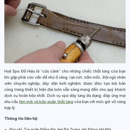
Huệ Spa Đồ Hiệu
là “cứu cánh” cho những chiếc thắt lưng của bạn
khi gặp phải các vấn đề như ố vàng, rạn nứt, nấm mốc.
Đội ngũ nhân
viên chuyên nghiệp, dày dặn kinh nghiệm, được đào tạo bài bản
cùng trang thiết bị hiện đại luôn sẵn sàng mang đến cho quý khách
dịch vụ hoàn hảo nhất.
Dịch vụ spa dây lưng đa dạng, đáp ứng mọi
nhu cầu
làm mới và bảo quản thắt lưng
của bạn với mức giá vô cùng
hợp lý.
Thông tin liên hệ:
Địa chỉ: Tại quận Đống Đa, Hai Bà Trưng, Hà Đông, Hà Nội