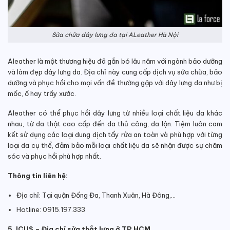
Sửa chữa dây lưng da tại ALeather Hà Nội
Aleather là một thương hiệu đã gắn bó lâu năm với ngành bảo dưỡng
và làm đẹp dây lưng da. Địa chỉ này
cung cấp dịch vụ sửa chữa, bảo
dưỡng và phục hồi cho mọi vấn đề thường gặp với dây lưng da như bị
mốc, ố hay trầy xước.
Aleather có thể phục hồi dây lưng từ nhiều loại chất liệu da khác
nhau, từ da thật cao cấp đến da thủ công, da lộn. Tiệm luôn cam
kết sử dụng các loại dung dịch tẩy rửa an toàn và phù hợp với từng
loại da cụ thể, đảm bảo mỗi loại chất liệu da sẽ nhận được sự chăm
sóc và phục hồi phù hợp nhất.
Thông tin liên hệ:
Địa chỉ: Tại quận Đống Đa, Thanh Xuân, Hà Đông,…
Hotline: 0915.197.333
5. ICUS – Địa chỉ sửa thắt lưng ở TP.HCM