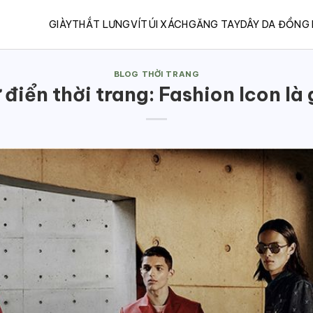
GIÀY
THẮT LƯNG
VÍ
TÚI XÁCH
GĂNG TAY
DÂY DA ĐỒNG
BLOG THỜI TRANG
 điển thời trang: Fashion Icon là 