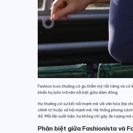
Fashion Icon thường có gu thẩm mỹ rất riêng và có
khiến họ luôn trở nên nổi bật giữa đám đông.
Họ thường có sự kết nối mạnh mẽ với văn hóa đại ch
chính trị hoặc xã hội mạnh mẽ. Hệ thống phong cách 
đỏ. Mỗi lần xuất hiện, họ không chỉ gây ấn tượng m
Phân biệt giữa Fashionista và Fa