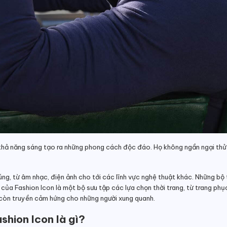
 khả năng sáng tạo ra những phong cách độc đáo. Họ không ngần ngại thử
úng, từ âm nhạc, điện ảnh cho tới các lĩnh vực nghệ thuật khác. Những b
của Fashion Icon là một bộ sưu tập các lựa chọn thời trang, từ trang ph
à còn truyền cảm hứng cho những người xung quanh.
shion Icon là gì?