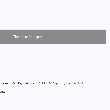
o nam dáng Derby sang trọng số lượng
Thanh toán ngay
nam buộc dây mũi tròn cổ điển. Đường may tinh tế tỉ mỉ.
 6cm