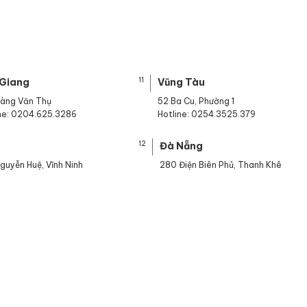
11
 Giang
Vũng Tàu
oàng Văn Thụ
52 Ba Cu, Phường 1
ine: 0204.625.3286
Hotline: 0254.3525.379
12
ế
Đà Nẵng
guyễn Huệ, Vĩnh Ninh
280 Điện Biên Phủ, Thanh Khê