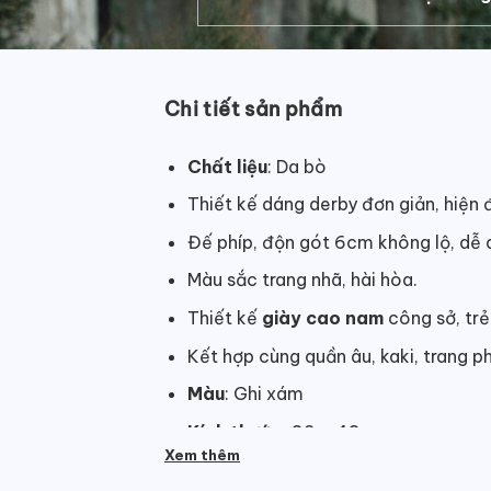
Chi tiết sản phẩm
Chất liệu
: Da bò
Thiết kế dáng derby đơn giản, hiện 
Đế phíp, độn gót 6cm không lộ, dễ 
Màu sắc trang nhã, hài hòa.
Thiết kế
giày cao nam
công sở, trẻ
Kết hợp cùng quần âu, kaki, trang ph
Màu
: Ghi xám
Kích thước
:
38 – 43
Xem thêm