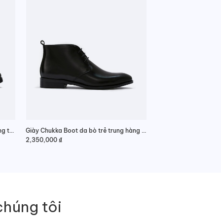
Giày Oxford tăng chiều cao nam sang trọng
Giày Chukka Boot da bò trẻ trung hàng hiệu
2,350,000
₫
chúng tôi