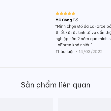
Được xếp
MC Công Tố
hạng
5
5
“Mình chọn Đồ da LaForce b
sao
thiết kế rất tinh tế và cẩn th
nghiệp nên 2 năm qua mình 
LaForce khá nhiều”
Thảo luận
•
14/03/2022
Sản phẩm liên quan