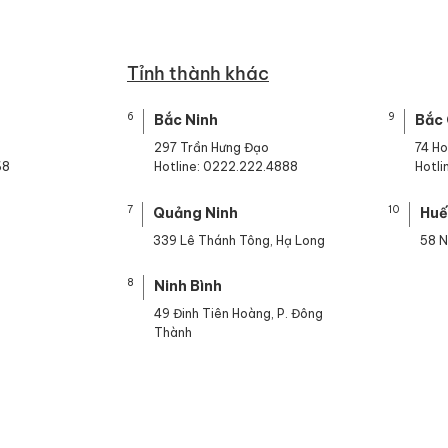
Tỉnh thành khác
6
9
Bắc Ninh
Bắc
297 Trần Hưng Đạo
74 H
68
Hotline: 0222.222.4888
Hotl
7
10
Quảng Ninh
Hu
339 Lê Thánh Tông, Hạ Long
58 N
8
Ninh Bình
49 Đinh Tiên Hoàng, P. Đông
Thành