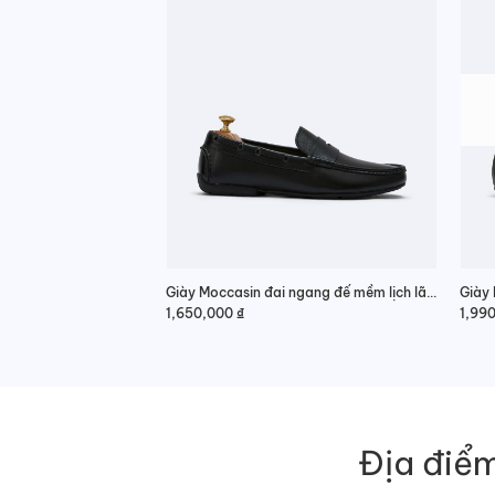
Giày Moccasin đai ngang đế mềm lịch lãm
Giày 
1,650,000
₫
1,99
Địa điểm