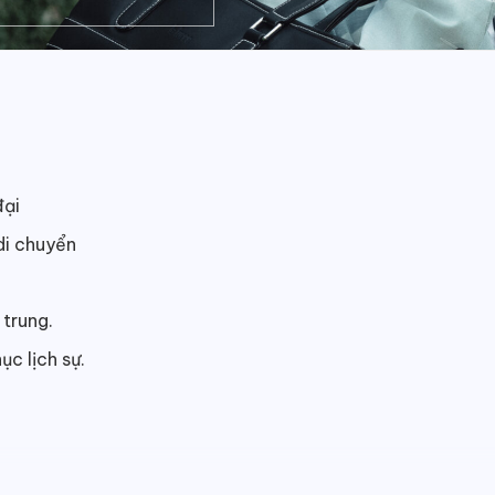
đại
di chuyển
 trung.
ục lịch sự.