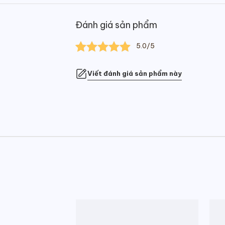
Đánh giá sản phẩm
5.0/5
5.00
1
trên 5
dựa trên
Viết đánh giá sản phẩm này
đánh giá