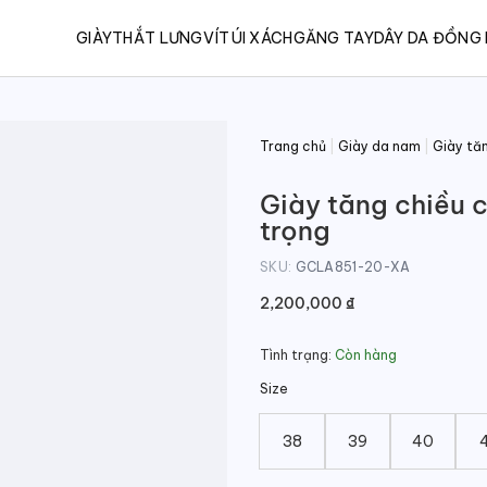
GIÀY
THẮT LƯNG
VÍ
TÚI XÁCH
GĂNG TAY
DÂY DA ĐỒNG
Trang chủ
|
Giày da nam
|
Giày tă
Giày tăng chiều 
trọng
SKU:
GCLA851-20-XA
2,200,000
₫
Tình trạng:
Còn hàng
Size
38
39
40