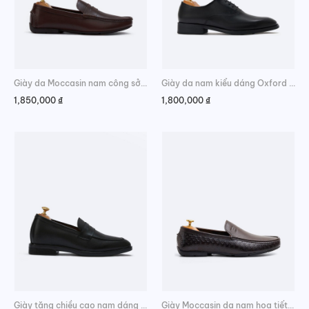
Giày da Moccasin nam công sở trẻ trung
Giày da nam kiểu dáng Oxford lịch lãm
1,850,000
₫
1,800,000
₫
Giày tăng chiều cao nam dáng Penny Loafer
Giày Moccasin da nam họa tiết caro lịch lãm