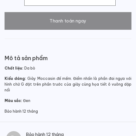
Giày Moccasin da bò đế mềm số lượng
Thanh toán ngay
Mô tả sản phẩm
Chất liệu:
Da bò
Kiểu dáng:
Giày Moccasin đế mềm. Điểm nhấn là phần đai ngựa với
hình chữ G đặt trên phần trước của giày cùng họa tiết ô vuông dập
nổi
Màu sắc:
Đen
Bảo hành 12 tháng
Bảo hành 12 tháng