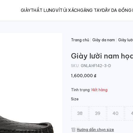
GIÀY
THẮT LƯNG
VÍ
TÚI XÁCH
GĂNG TAY
DÂY DA ĐỒNG
Trang chủ
|
Giày da nam
|
Giày lườ
Giày lười nam họa
SKU:
GNLAHF142-3-D
1,600,000
₫
Tình trạng:
Hết hàng
Size
38
39
40
Hướng dẫn chọn size