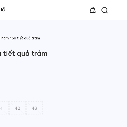
 HỒ
i nam họa tiết quả trám
 tiết quả trám
41
42
43