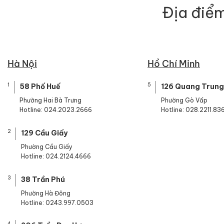
Địa điểm
Hà Nội
Hồ Chí Minh
1
5
58 Phố Huế
126 Quang Trung
Phường Hai Bà Trưng
Phường Gò Vấp
Hotline: 024.2023.2666
Hotline: 028.2211.83
2
129 Cầu Giấy
Phường Cầu Giấy
Hotline: 024.2124.4666
3
38 Trần Phú
Phường Hà Đông
Hotline: 0243.997.0503
4