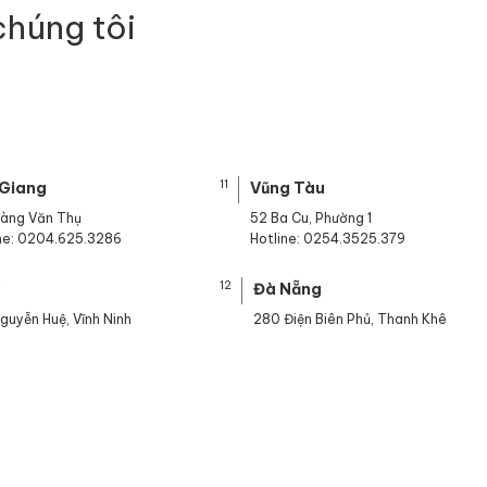
chúng tôi
11
 Giang
Vũng Tàu
oàng Văn Thụ
52 Ba Cu, Phường 1
ine: 0204.625.3286
Hotline: 0254.3525.379
12
ế
Đà Nẵng
guyễn Huệ, Vĩnh Ninh
280 Điện Biên Phủ, Thanh Khê