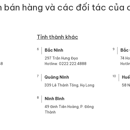
 bán hàng và các đối tác của 
Tỉnh thành khác
6
9
Bắc Ninh
Bắc
297 Trần Hưng Đạo
74 H
68
Hotline: 0222.222.4888
Hotl
7
10
Quảng Ninh
Hu
339 Lê Thánh Tông, Hạ Long
58 N
8
Ninh Bình
49 Đinh Tiên Hoàng, P. Đông
Thành