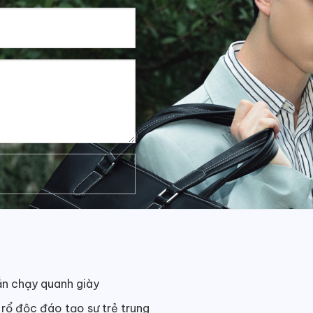
ắn chạy quanh giày
 rổ độc đáo tạo sự trẻ trung