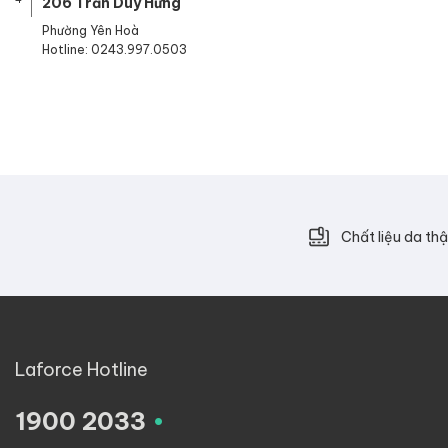
206 Trần Duy Hưng
Phường Yên Hoà
Hotline: 0243.997.0503
Chất liệu da thậ
Laforce Hotline
.
1900 2033