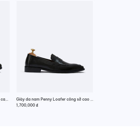
Giày da nam Penny Loafer trẻ trung cao cấp
Giày da nam Penny Loafer công sở cao cấp
1,700,000
₫