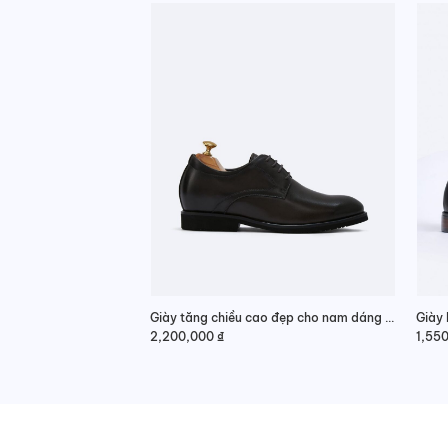
Giày tăng chiều cao đẹp cho nam dáng Derby sang trọng
2,200,000
₫
1,55
Giá
Giá
gốc
hiện
là:
tại
1,95
là:
1,55