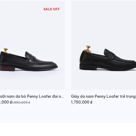
SALE OFF
Giày lười nam da bò Penny Loafer đai ngang
0,000
₫
1,750,000
₫
1,950,000
₫
0,000 ₫.
0,000 ₫.