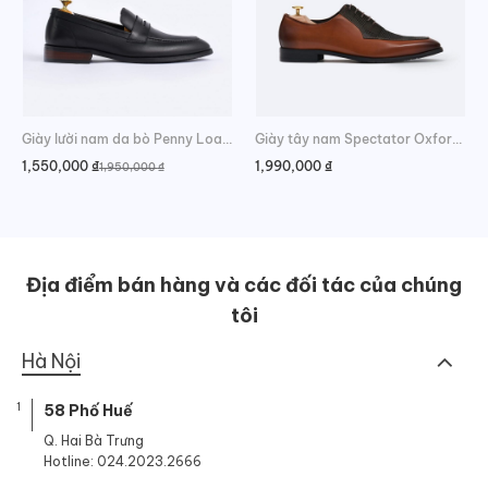
Giày lười nam da bò Penny Loafer đai ngang
Giày tây nam Spectator Oxford da bò
1,550,000
₫
1,990,000
₫
1,950,000
₫
Giá
Giá
gốc
hiện
là:
tại
1,950,000 ₫.
là:
1,550,000 ₫.
Địa điểm bán hàng và các đối tác của chúng
tôi
Hà Nội
1
58 Phố Huế
Q. Hai Bà Trưng
Hotline: 024.2023.2666