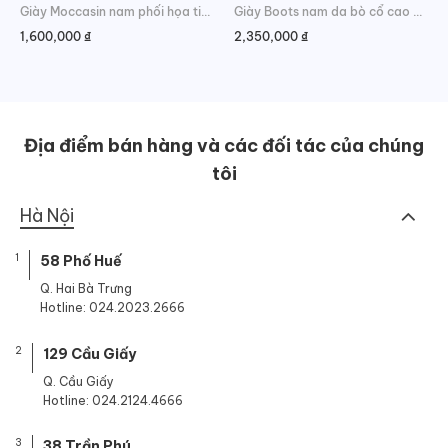
Giày Moccasin nam phối họa tiết đan chéo
Giày Boots nam da bò cổ cao phối màu
1,600,000
₫
2,350,000
₫
Địa điểm bán hàng và các đối tác của chúng
tôi
Hà Nội
1
58 Phố Huế
Q. Hai Bà Trưng
Hotline: 024.2023.2666
2
129 Cầu Giấy
Q. Cầu Giấy
Hotline: 024.2124.4666
3
38 Trần Phú