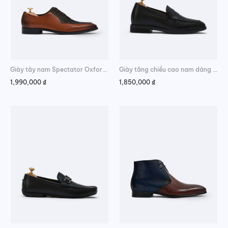
Giày tây nam Spectator Oxford da bò
Giày tăng chiều cao nam dáng Penny Loafer
1,990,000
₫
1,850,000
₫