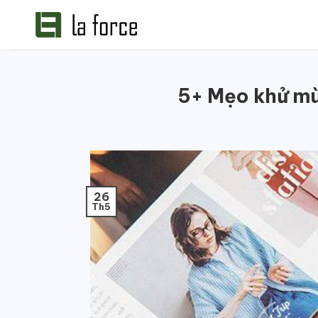
Bỏ
qua
nội
dung
5+ Mẹo khử mù
26
Th5