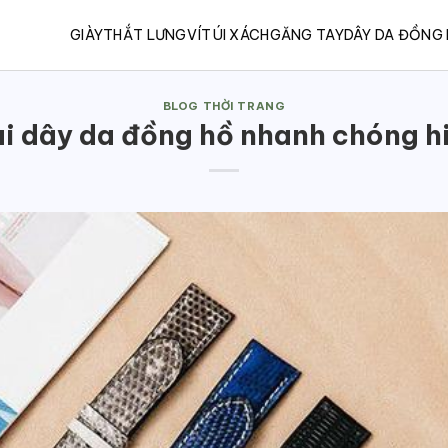
GIÀY
THẮT LƯNG
VÍ
TÚI XÁCH
GĂNG TAY
DÂY DA ĐỒNG
BLOG THỜI TRANG
i dây da đồng hồ nhanh chóng hi