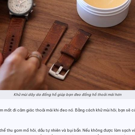
Khử mùi dây da đồng hồ giúp bạn đeo đồng hồ thoải mái hơn
àm mất đi cảm giác thoải mái khi đeo nó. Bằng cách khử mùi hôi, bạn sẽ c
 thể thu gom mồ hôi, dầu tự nhiên và bụi bẩn. Nếu không được làm sạch và