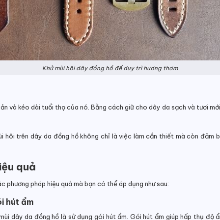
Khử mùi hôi dây đồng hồ để duy trì hương thơm
n và kéo dài tuổi thọ của nó. Bằng cách giữ cho dây da sạch và tươi mới
ùi hôi trên dây da đồng hồ không chỉ là việc làm cần thiết mà còn đảm b
iệu quả
ác phương pháp hiệu quả mà bạn có thể áp dụng như sau:
ói hút ẩm
ùi dây da đồng hồ là sử dụng gói hút ẩm. Gói hút ẩm giúp hấp thụ độ ẩ