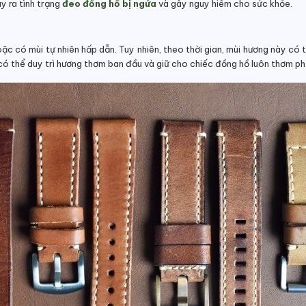
y ra tình trạng
đeo đồng hồ bị ngứa
và gây nguy hiểm cho sức khỏe.
c có mùi tự nhiên hấp dẫn. Tuy nhiên, theo thời gian, mùi hương này có
có thể duy trì hương thơm ban đầu và giữ cho chiếc đồng hồ luôn thơm ph