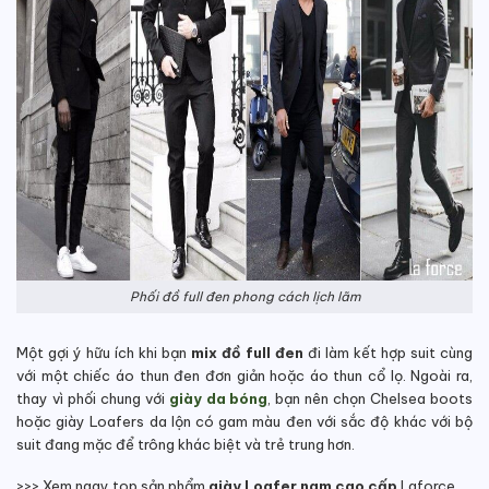
Phối đồ full đen phong cách lịch lãm
Một gợi ý hữu ích khi bạn
mix đồ full đen
đi làm kết hợp suit cùng
với một chiếc áo thun đen đơn giản hoặc áo thun cổ lọ. Ngoài ra,
thay vì phối chung với
giày da bóng
, bạn nên chọn Chelsea boots
hoặc giày Loafers da lộn có gam màu đen với sắc độ khác với bộ
suit đang mặc để trông khác biệt và trẻ trung hơn.
>>> Xem ngay top sản phẩm
giày Loafer nam cao cấp
Laforce