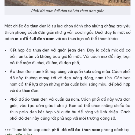
Phối đồ nam full đen với áo thun đơn giản
Một chiếc áo thun đen là sự lựa chọn dành cho những chàng trai yêu
thích phong cách đơn giản nhưng vẫn cool ngầu. Dưới đây là một số
cách
mix đồ full đen nam
với áo thun bạn có thể tham khảo:
Kết hợp áo thun đen với quần jean đen. Đây là cách mix đồ cơ
bản, an toàn và không bao giờ lỗi mốt. Với cách mix đồ này, bạn
có thể mặc đi chơi, đi làm, đi dạo phố,…
Áo thun đen nam kết hợp cùng với quần kaki sáng màu. Cách phối
đồ này thường mang tới vẻ đẹp năng động, nam tính. Các bạn
nam có thể lựa chọn những mẫu quần kaki sáng màu, để phối hợp
với áo thun đen.
Phối đồ áo thun đen với quần âu nam. Cách phối đồ này vừa đơn
giản, vừa tạo cảm giác lịch sự. Bạn có thể chọn những chiếc áo
thun polo đen kết hợp với quần âu để tăng vẻ lịch thiệp. Cách
phối đồ đen này cũng rất phù hợp với môi trường công sở.
>>> Tham khảo top cách
phối đồ với áo thun nam
phong cách tại