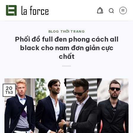
Bỏ
qua
nội
dung
BLOG THỜI TRANG
Phối đồ full đen phong cách all
black cho nam đơn giản cực
chất
20
Th3