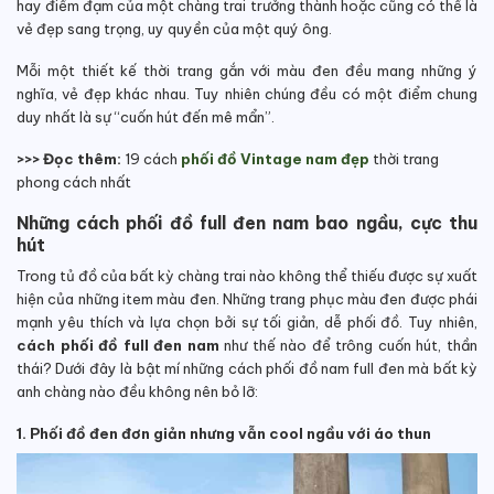
hay điềm đạm của một chàng trai trưởng thành hoặc cũng có thể là
vẻ đẹp sang trọng, uy quyền của một quý ông.
Mỗi một thiết kế thời trang gắn với màu đen đều mang những ý
nghĩa, vẻ đẹp khác nhau. Tuy nhiên chúng đều có một điểm chung
duy nhất là sự “cuốn hút đến mê mẩn”.
>>> Đọc thêm:
19 cách
phối đồ Vintage nam đẹp
thời trang
phong cách nhất
Những cách phối đồ full đen nam bao ngầu, cực thu
hút
Trong tủ đồ của bất kỳ chàng trai nào không thể thiếu được sự xuất
hiện của những item màu đen. Những trang phục màu đen được phái
mạnh yêu thích và lựa chọn bởi sự tối giản, dễ phối đồ. Tuy nhiên,
cách phối đồ full đen nam
như thế nào để trông cuốn hút, thần
thái? Dưới đây là bật mí những cách phối đồ nam full đen mà bất kỳ
anh chàng nào đều không nên bỏ lỡ:
1. Phối đồ đen đơn giản nhưng vẫn cool ngầu với áo thun