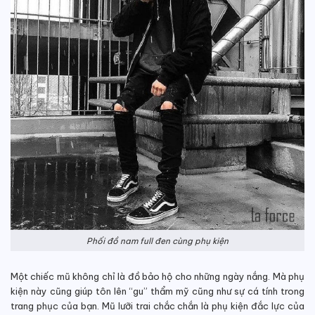
Phối đồ nam full đen cùng phụ kiện
Một chiếc mũ không chỉ là đồ bảo hộ cho những ngày nắng. Mà phụ
kiện này cũng giúp tôn lên “gu” thẩm mỹ cũng như sự cá tính trong
trang phục của bạn. Mũ lưỡi trai chắc chắn là phụ kiện đắc lực của