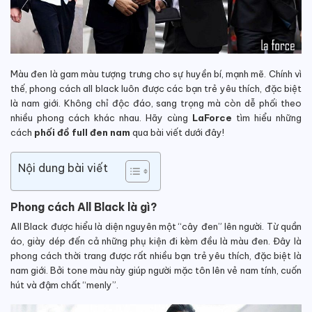
Màu đen là gam màu tượng trưng cho sự huyền bí, mạnh mẽ. Chính vì
thế, phong cách all black luôn được các bạn trẻ yêu thích, đặc biệt
là nam giới. Không chỉ độc đáo, sang trọng mà còn dễ phối theo
nhiều phong cách khác nhau. Hãy cùng
LaForce
tìm hiểu những
cách
phối đồ full đen nam
qua bài viết dưới đây!
Nội dung bài viết
Phong cách All Black là gì?
All Black được hiểu là diện nguyên một “cây đen” lên người. Từ quần
áo, giày dép đến cả những phụ kiện đi kèm đều là màu đen. Đây là
phong cách thời trang được rất nhiều bạn trẻ yêu thích, đặc biệt là
nam giới. Bởi tone màu này giúp người mặc tôn lên vẻ nam tính, cuốn
hút và đậm chất “menly”.