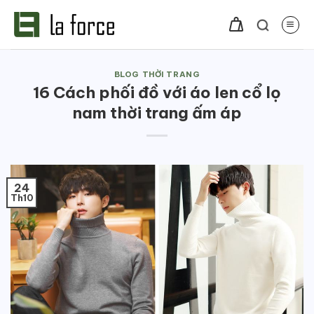
Bỏ
qua
nội
dung
BLOG THỜI TRANG
16 Cách phối đồ với áo len cổ lọ
nam thời trang ấm áp
24
Th10