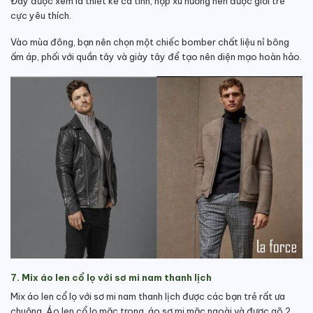
Đây được xem là thiết kế cá tính, hợp xu hướng nên được giới trẻ
cực yêu thích.
Vào mùa đông, bạn nên chọn một chiếc bomber chất liệu nỉ bông
ấm áp, phối với quần tây và giày tây để tạo nên diện mạo hoàn hảo.
7. Mix áo len cổ lọ với sơ mi nam thanh lịch
Mix áo len cổ lọ với sơ mi nam thanh lịch được các bạn trẻ rất ưa
chuộng. Áo len cổ lọ mặc trong, áo sơ mi mặc ngoài và được gõ 2