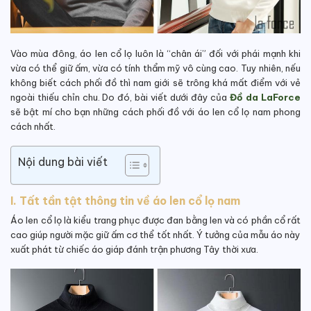
Vào mùa đông, áo len cổ lọ luôn là “chân ái” đối với phái mạnh khi
vừa có thể giữ ấm, vừa có tính thẩm mỹ vô cùng cao. Tuy nhiên, nếu
không biết cách phối đồ thì nam giới sẽ trông khá mất điểm với vẻ
ngoài thiếu chỉn chu. Do đó, bài viết dưới đây của
Đồ da LaForce
sẽ bật mí cho bạn những cách phối đồ với áo len cổ lọ nam phong
cách nhất.
Nội dung bài viết
I. Tất tần tật thông tin về áo len cổ lọ nam
Áo len cổ lọ là kiểu trang phục được đan bằng len và có phần cổ rất
cao giúp người mặc giữ ấm cơ thể tốt nhất. Ý tưởng của mẫu áo này
xuất phát từ chiếc áo giáp đánh trận phương Tây thời xưa.