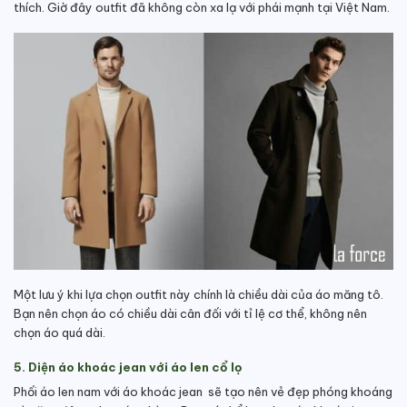
thích. Giờ đây outfit đã không còn xa lạ với phái mạnh tại Việt Nam.
Một lưu ý khi lựa chọn outfit này chính là chiều dài của áo măng tô.
Bạn nên chọn áo có chiều dài cân đối với tỉ lệ cơ thể, không nên
chọn áo quá dài.
5. Diện áo khoác jean với áo len cổ lọ
Phối áo len nam với áo khoác jean sẽ tạo nên vẻ đẹp phóng khoáng