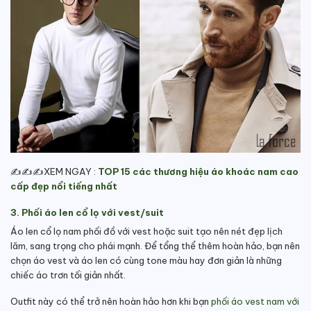
✍️✍️✍️XEM NGAY :
TOP 15 các thương hiệu áo khoác nam cao
cấp đẹp nổi tiếng nhất
3. Phối áo len cổ lọ với vest/suit
Áo len cổ lọ nam phối đồ với vest hoặc suit tạo nên nét đẹp lịch
lãm, sang trọng cho phái mạnh. Để tổng thể thêm hoàn hảo, bạn nên
chọn áo vest và áo len có cùng tone màu hay đơn giản là những
chiếc áo trơn tối giản nhất.
Outfit này có thể trở nên hoàn hảo hơn khi bạn
phối áo vest nam với