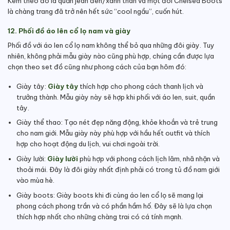
Kèm theo đó là quần jean đen/xanh than và một đôi Chelsea Boots
là chàng trang đã trở nên hết sức “cool ngầu”, cuốn hút.
12. Phối đồ áo lên cổ lọ nam và giày
Phối đồ với áo len cổ lọ nam không thể bỏ qua những đôi giày. Tuy
nhiên, không phải mẫu giày nào cũng phù hợp, chúng cần được lựa
chọn theo set đồ cũng như phong cách của bạn hôm đó:
Giày tây:
Giày tây
thích hợp cho phong cách thanh lịch và
trưởng thành. Mẫu giày này sẽ hợp khi phối với áo len, suit, quần
tây.
Giày thể thao: Tạo nét đẹp năng động, khỏe khoắn và trẻ trung
cho nam giới. Mẫu giày này phù hợp với hầu hết outfit và thích
hợp cho hoạt động du lịch, vui chơi ngoài trời.
Giày lười:
Giày lười
phù hợp với phong cách lịch lãm, nhã nhặn và
thoải mái. Đây là đôi giày nhất định phải có trong tủ đồ nam giới
vào mùa hè.
Giày boots: Giày boots khi đi cùng áo len cổ lọ sẽ mang lại
phong cách phong trần và có phần hầm hố. Đây sẽ là lựa chọn
thích hợp nhất cho những chàng trai có cá tính mạnh.