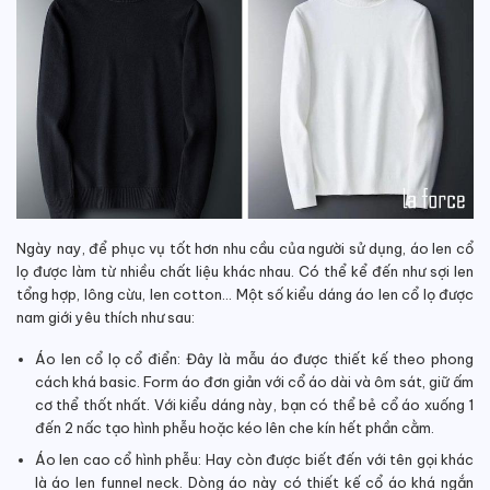
Ngày nay, để phục vụ tốt hơn nhu cầu của người sử dụng, áo len cổ
lọ được làm từ nhiều chất liệu khác nhau. Có thể kể đến như sợi len
tổng hợp, lông cừu, len cotton… Một số kiểu dáng áo len cổ lọ được
nam giới yêu thích như sau:
Áo len cổ lọ cổ điển: Đây là mẫu áo được thiết kế theo phong
cách khá basic. Form áo đơn giản với cổ áo dài và ôm sát, giữ ấm
cơ thể thốt nhất. Với kiểu dáng này, bạn có thể bẻ cổ áo xuống 1
đến 2 nấc tạo hình phễu hoặc kéo lên che kín hết phần cằm.
Áo len cao cổ hình phễu: Hay còn được biết đến với tên gọi khác
là áo len funnel neck. Dòng áo này có thiết kế cổ áo khá ngắn