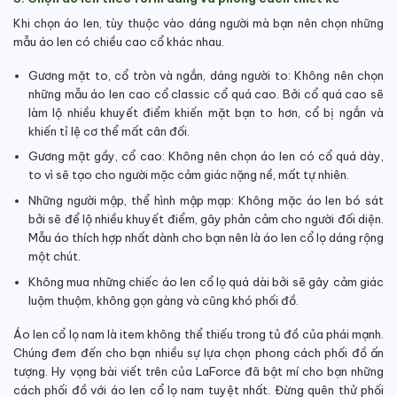
Khi chọn áo len, tùy thuộc vào dáng người mà bạn nên chọn những
mẫu áo len có chiều cao cổ khác nhau.
Gương mặt to, cổ tròn và ngắn, dáng người to: Không nên chọn
những mẫu áo len cao cổ classic cổ quá cao. Bởi cổ quá cao sẽ
làm lộ nhiều khuyết điểm khiến mặt bạn to hơn, cổ bị ngắn và
khiến tỉ lệ cơ thể mất cân đối.
Gương mặt gầy, cổ cao: Không nên chọn áo len có cổ quá dày,
to vì sẽ tạo cho người mặc cảm giác nặng nề, mất tự nhiên.
Những người mập, thể hình mập mạp: Không mặc áo len bó sát
bởi sẽ để lộ nhiều khuyết điểm, gây phản cảm cho người đối diện.
Mẫu áo thích hợp nhất dành cho bạn nên là áo len cổ lọ dáng rộng
một chút.
Không mua những chiếc áo len cổ lọ quá dài bởi sẽ gây cảm giác
luộm thuộm, không gọn gàng và cũng khó phối đồ.
Áo len cổ lọ nam là item không thể thiếu trong tủ đồ của phái mạnh.
Chúng đem đến cho bạn nhiều sự lựa chọn phong cách phối đồ ấn
tượng. Hy vọng bài viết trên của LaForce đã bật mí cho bạn những
cách phối đồ với áo len cổ lọ nam tuyệt nhất. Đừng quên thử phối