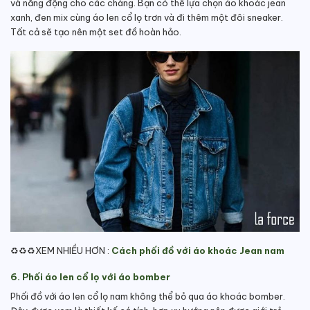
và năng động cho các chàng. Bạn có thể lựa chọn áo khoác jean
xanh, đen mix cùng áo len cổ lọ trơn và đi thêm một đôi sneaker.
Tất cả sẽ tạo nên một set đồ hoàn hảo.
♻️♻️♻️XEM NHIỀU HƠN :
Cách phối đồ với áo khoác Jean nam
6. Phối áo len cổ lọ với áo bomber
Phối đồ với áo len cổ lọ nam không thể bỏ qua áo khoác bomber.