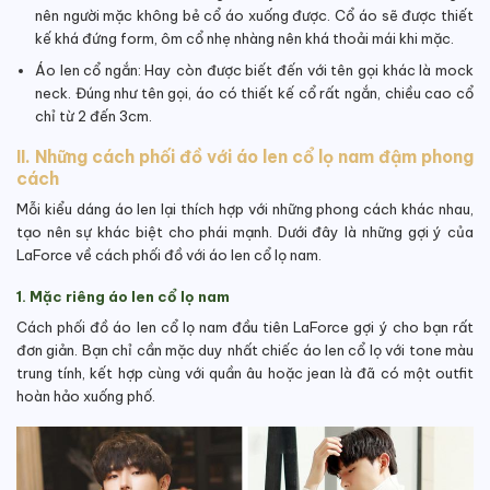
nên người mặc không bẻ cổ áo xuống được. Cổ áo sẽ được thiết
kế khá đứng form, ôm cổ nhẹ nhàng nên khá thoải mái khi mặc.
Áo len cổ ngắn: Hay còn được biết đến với tên gọi khác là mock
neck. Đúng như tên gọi, áo có thiết kế cổ rất ngắn, chiều cao cổ
chỉ từ 2 đến 3cm.
II. Những cách phối đồ với áo len cổ lọ nam đậm phong
cách
Mỗi kiểu dáng áo len lại thích hợp với những phong cách khác nhau,
tạo nên sự khác biệt cho phái mạnh. Dưới đây là những gợi ý của
LaForce về cách phối đồ với áo len cổ lọ nam.
1. Mặc riêng áo len cổ lọ nam
Cách phối đồ áo len cổ lọ nam đầu tiên LaForce gợi ý cho bạn rất
đơn giản. Bạn chỉ cần mặc duy nhất chiếc áo len cổ lọ với tone màu
trung tính, kết hợp cùng với quần âu hoặc jean là đã có một outfit
hoàn hảo xuống phố.