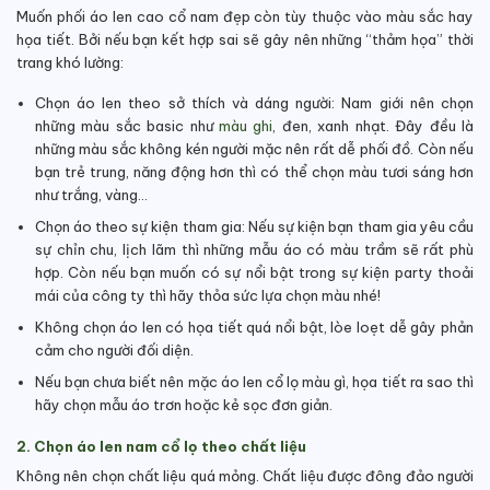
Muốn phối áo len cao cổ nam đẹp còn tùy thuộc vào màu sắc hay
họa tiết. Bởi nếu bạn kết hợp sai sẽ gây nên những “thảm họa” thời
trang khó lường:
Chọn áo len theo sở thích và dáng người: Nam giới nên chọn
những màu sắc basic như
màu ghi
, đen, xanh nhạt. Đây đều là
những màu sắc không kén người mặc nên rất dễ phối đồ. Còn nếu
bạn trẻ trung, năng động hơn thì có thể chọn màu tươi sáng hơn
như trắng, vàng…
Chọn áo theo sự kiện tham gia: Nếu sự kiện bạn tham gia yêu cầu
sự chỉn chu, lịch lãm thì những mẫu áo có màu trầm sẽ rất phù
hợp. Còn nếu bạn muốn có sự nổi bật trong sự kiện party thoải
mái của công ty thì hãy thỏa sức lựa chọn màu nhé!
Không chọn áo len có họa tiết quá nổi bật, lòe loẹt dễ gây phản
cảm cho người đối diện.
Nếu bạn chưa biết nên mặc áo len cổ lọ màu gì, họa tiết ra sao thì
hãy chọn mẫu áo trơn hoặc kẻ sọc đơn giản.
2. Chọn áo len nam cổ lọ theo chất liệu
Không nên chọn chất liệu quá mỏng. Chất liệu được đông đảo người