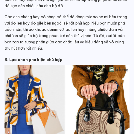
để tạo nên chiều sâu cho bộ đồ.
Các anh chàng hay cô nàng có thể dễ dàng mix áo sơ mi bên trong
với áo len hay áo gile bên ngoài sẽ rất phù hợp. Nếu bạn muốn phá
cách hơn, thì áo khoác denim với áo len hay những chiếc đầm vải
chiffon sẽ giúp bộ trang phục trở nên thú vị hơn. Từ đó, outfit của
bạn tạo ra tương phản giữa các chất liệu và kiểu dáng sẽ vô cùng
thu hút hơn rất nhiều.
3. Lựa chọn phụ kiện phù hợp