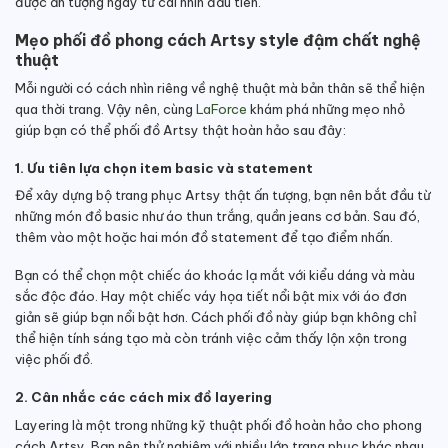
được ấn tượng ngay từ cái nhìn đầu tiên.
Mẹo phối đồ phong cách Artsy style đậm chất nghệ
thuật
Mỗi người có cách nhìn riêng về nghệ thuật mà bản thân sẽ thể hiện
qua thời trang. Vậy nên, cùng
LaForce
khám phá những mẹo nhỏ
giúp bạn có thể phối đồ Artsy thật hoàn hảo sau đây:
1. Ưu tiên lựa chọn item basic và statement
Để xây dựng bộ trang phục Artsy thật ấn tượng, bạn nên bắt đầu từ
những món đồ basic như áo thun trắng, quần jeans cơ bản. Sau đó,
thêm vào một hoặc hai món đồ statement để tạo điểm nhấn.
Bạn có thể chọn một chiếc áo khoác lạ mắt với kiểu dáng và màu
sắc độc đáo. Hay một chiếc váy họa tiết nổi bật mix với áo đơn
giản sẽ giúp bạn nổi bật hơn. Cách phối đồ này giúp bạn không chỉ
thể hiện tính sáng tạo mà còn tránh việc cảm thấy lộn xộn trong
việc phối đồ.
2. Cân nhắc các cách mix đồ layering
Layering là một trong những kỹ thuật phối đồ hoàn hảo cho phong
cách Artsy. Bạn nên thử nghiệm với nhiều lớp trang phục khác nhau