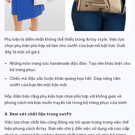
Phụ kiện là điểm nhấn không thể thiếu trong Artsy style. Việc lựa
chọn phụ kiện phù hợp sẽ làm cho outfit của bạn nổi bật hơn. Dưới
đây là một số gợi ý:
Những món trang sức handmade độc đáo: Tạo nên khác biệt cho
bộ trang phục.
Chiếc mũ đặc sắc hoặc khăn quàng họa tiết: Giúp nâng tầm
outfit của bạn lên một bậc mới.
Hãy đảm bảo rằng phụ kiện bạn chọn phù hợp với không gian và
phong cách mà bạn muốn truyền tải trong bộ trang phục của mình.
4. Xem xét chất liệu trong outfit
Việc lựa chọn chất liệu cũng đóng vai trò quan trọng trong việc thể
hiện phong cách Artsy. Bạn nên chú ý đến việc sử dụng vải cao cấp
như lụa, cotton hữu cơ hay denim chất lượng cao sẽ giúp bộ trang