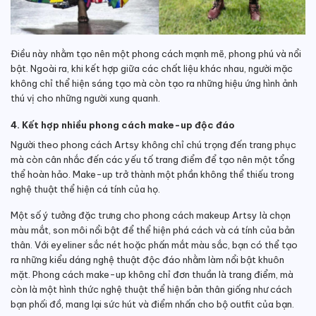
Điều này nhằm tạo nên một phong cách mạnh mẽ, phong phú và nổi
bật. Ngoài ra, khi kết hợp giữa các chất liệu khác nhau, người mặc
không chỉ thể hiện sáng tạo mà còn tạo ra những hiệu ứng hình ảnh
thú vị cho những người xung quanh.
4. Kết hợp nhiều phong cách make-up độc đáo
Người theo phong cách Artsy không chỉ chú trọng đến trang phục
mà còn cân nhắc đến các yếu tố trang điểm để tạo nên một tổng
thể hoàn hảo. Make-up trở thành một phần không thể thiếu trong
nghệ thuật thể hiện cá tính của họ.
Một số ý tưởng đặc trưng cho phong cách makeup Artsy là chọn
màu mắt, son môi nổi bật để thể hiện phá cách và cá tính của bản
thân. Với eyeliner sắc nét hoặc phấn mắt màu sắc, bạn có thể tạo
ra những kiểu dáng nghệ thuật độc đáo nhằm làm nổi bật khuôn
mặt. Phong cách make-up không chỉ đơn thuần là trang điểm, mà
còn là một hình thức nghệ thuật thể hiện bản thân giống như cách
bạn phối đồ, mang lại sức hút và điểm nhấn cho bộ outfit của bạn.