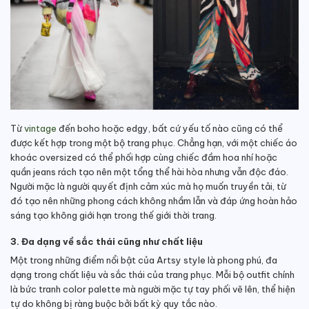
Từ
vintage
đến boho hoặc edgy, bất cứ yếu tố nào cũng có thể
được kết hợp trong một bộ trang phục. Chẳng hạn, với một chiếc áo
khoác oversized có thể phối hợp cùng chiếc đầm hoa nhí hoặc
quần jeans rách tạo nên một tổng thể hài hòa nhưng vẫn độc đáo.
Người mặc là người quyết định cảm xúc mà họ muốn truyền tải, từ
đó tạo nên những phong cách không nhầm lẫn và đáp ứng hoàn hảo
sáng tạo không giới hạn trong thế giới thời trang.
3. Đa dạng về sắc thái cũng như chất liệu
Một trong những điểm nổi bật của Artsy style là phong phú, đa
dạng trong chất liệu và sắc thái của trang phục. Mỗi bộ outfit chính
là bức tranh color palette mà người mặc tự tay phối vẽ lên, thể hiện
tự do không bị ràng buộc bởi bất kỳ quy tắc nào.