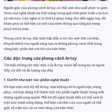
Nguồn gốc của phong cách Artsy có thể xem như xuất phát từ giao
thoa của nghệ thuật và thời trang trong quá trình phát triển của lịch
sử văn hóa. Các nghệ sĩ từ thời kỳ phục hưng cho đến ngày nay đã
khám phá và thể hiện cá tính của mình thông qua từng bộ trang
phục mà họ mặc.
Phong cách Artsy đặc biệt hấp dẫn vì nó tôn vinh tính cá nhân,
khuyến khích mọi người sáng tạo ra những phong cách thời trang
riêng biệt, phản ánh cái tôi của bản thân.
Các đặc trưng của phong cách Artsy
Tìm hiểu những nét độc đáo của Artsy style để mang lại vẻ ngoài
đầy cá tính và ấn tượng sau đây:
1. Outfit như một tác phẩm nghệ thuật
Khi bạn mặc một bộ đồ Artsy, bạn không chỉ là người mặc trang
phục, mà bạn đang trở thành một tác phẩm nghệ thuật trong mắt
những người xung quanh. Mỗi bộ đồ nghệ thuật đều có thể xem là
một bức tranh sống động, thể hiện cái nhìn của con người về thế
giới, về cảm xúc và cá tính riêng của bản thân.