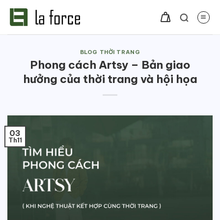
Bỏ
qua
nội
dung
BLOG THỜI TRANG
Phong cách Artsy – Bản giao
hưởng của thời trang và hội họa
03
Th11