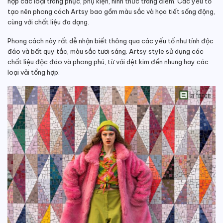
hợp các loại trang phục, phụ kiện, hình thức trang điểm. Các yếu tố
tạo nên phong cách Artsy bao gồm màu sắc và họa tiết sống động,
cùng với chất liệu đa dạng.
Phong cách này rất dễ nhận biết thông qua các yếu tố như tính độc
đáo và bất quy tắc, màu sắc tươi sáng. Artsy style sử dụng các
chất liệu độc đáo và phong phú, từ vải dệt kim đến nhung hay các
loại vải tổng hợp.