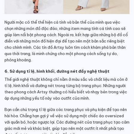
Người mặc có thể thể hiện cá tính và bản thể của mình qua việc
chọn những món đồ độc đáo, những item mang tính cá tính cao sẽ
giúp làm nổi bật phong cách. Ngoài ra, kết hợp giữa những bộ đồ cổ
điển với những món đồ hiện đại để tạo nên một bản sắc riêng biệt
cho chính mình. Các tín đồ Artsy luôn tìm cách khám phá bản thân
qua thời trang, là minh chứng cho một phong cách sống tự do,
phóng khoáng.
6. Sử dụng tỉ lệ, hình khối, đường nét đầy nghệ thuật
Thế giới nghệ thuật không chỉ nằm ở màu sắc và chất liệu mà còn ở
tỉ lệ, hình khối và đường nét trong từng bộ trang phục. Những người
theo phong cách Artsy thường có hiểu biết và nhạy bén trong việc
áp dụng những yếu tố này vào outfit của mình.
Bạn cần chú trọng tỉ lệ giữa các trang phục và phụ kiện để tạo nên
hài hòa. Chẳng hạn gợi ý về việc sử dụng một chiếc áo oversized
với quần bó, hoặc ngược lại. Các đường nét của trang phục tạo cảm
giác mới mẻ và khác biệt, giúp tạo nên một outfit ít nhất phải tạo