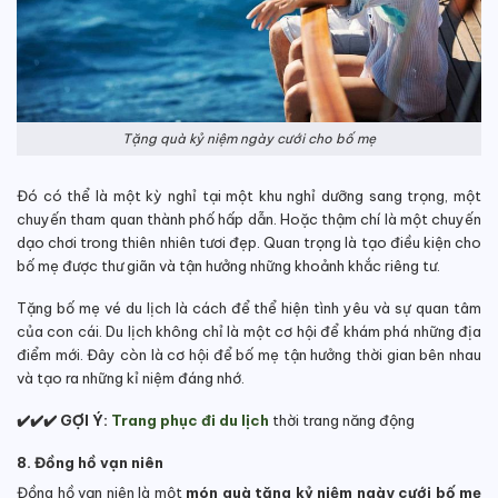
Tặng quà kỷ niệm ngày cưới cho bố mẹ
Đó có thể là một kỳ nghỉ tại một khu nghỉ dưỡng sang trọng, một
chuyến tham quan thành phố hấp dẫn. Hoặc thậm chí là một chuyến
dạo chơi trong thiên nhiên tươi đẹp. Quan trọng là tạo điều kiện cho
bố mẹ được thư giãn và tận hưởng những khoảnh khắc riêng tư.
Tặng bố mẹ vé du lịch là cách để thể hiện tình yêu và sự quan tâm
của con cái. Du lịch không chỉ là một cơ hội để khám phá những địa
điểm mới. Đây còn là cơ hội để bố mẹ tận hưởng thời gian bên nhau
và tạo ra những kỉ niệm đáng nhớ.
✔️✔️✔️ GỢI Ý:
Trang phục đi du lịch
thời trang năng động
8. Đồng hồ vạn niên
Đồng hồ vạn niên là một
món quà tặng kỷ niệm ngày cưới bố mẹ