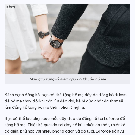
Mua quà tặng kỷ niệm ngày cưới của bố mẹ
Bênh cạnh đồng hồ, bạn có thể tặng bố mẹ dây da đồng hồ đi kèm
để bố mẹ thay đổi khi cần. Sự dẻo dai, bề bỉ của chất da thật sẽ
làm đồng hồ tặng bố mẹ thêm phần ý nghĩa.
Bạn có thể lựa chọn các mẫu dây đeo da đồng hồ tại Laforce để
tặng bố mẹ. Thiết kế quai da tại đây sở hữu chất da thật, thiết kế
cổ điển, phù hợp với nhiều phong cách và độ tuổi. Laforce sở hữu