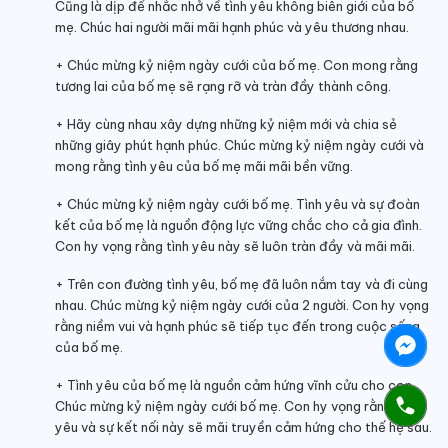
Cũng là dịp để nhắc nhở về tình yêu không biên giới của bố
mẹ. Chúc hai người mãi mãi hạnh phúc và yêu thương nhau.
+ Chúc mừng kỷ niệm ngày cưới của bố mẹ. Con mong rằng
tương lai của bố mẹ sẽ rạng rỡ và tràn đầy thành công.
+ Hãy cùng nhau xây dựng những kỷ niệm mới và chia sẻ
những giây phút hạnh phúc. Chúc mừng kỷ niệm ngày cưới và
mong rằng tình yêu của bố mẹ mãi mãi bền vững.
+ Chúc mừng kỷ niệm ngày cưới bố mẹ. Tình yêu và sự đoàn
kết của bố mẹ là nguồn động lực vững chắc cho cả gia đình.
Con hy vọng rằng tình yêu này sẽ luôn tràn đầy và mãi mãi.
+ Trên con đường tình yêu, bố mẹ đã luôn nắm tay và đi cùng
nhau. Chúc mừng kỷ niệm ngày cưới của 2 người. Con hy vọng
rằng niềm vui và hạnh phúc sẽ tiếp tục đến trong cuộc sống
của bố mẹ.
+ Tình yêu của bố mẹ là nguồn cảm hứng vĩnh cửu cho con.
Chúc mừng kỷ niệm ngày cưới bố mẹ. Con hy vọng rằng tình
yêu và sự kết nối này sẽ mãi truyền cảm hứng cho thế hệ sau.