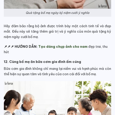
Quà tặng bố mẹ ngày kỷ niệm cưới ý nghĩa
Hãy đảm bảo rằng bộ ảnh được trình bày một cách tinh tế và đẹp
mắt. Đều này sẽ tăng thêm giá trị và ý nghĩa của món quà tặng kỷ
niệm ngày cưới bố mẹ.
📌📌📌 HƯỚNG DẪN:
Tạo dáng chụp ảnh cho nam
đẹp trai, thu
hút
12. Cùng bố mẹ ăn bữa cơm gia đình ấm cúng
Bữa cơm gia đình không chỉ mang lại niềm vui và hạnh phúc mà còn
thể hiện sự quan tâm và tình yêu của con cái đối với bố mẹ.