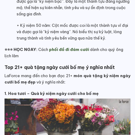
được gọi là “kỷ niệm bạc”. Đây là một thành tựu đáng ngưỡng
mộ, thể hiện sự kiên nhẫn, tình yêu và sự ổn định trong cuộc
sống gia đình.
+ Kỷ niệm 50 năm: Cột mốc được coi là một thành tựu vĩ đại
và được gọi là “kỷ niệm vàng”. Nó biểu thị sự kỷ luật, lòng
trung thành và tình yêu bền vững qua nửa thế kỷ.
⭐⭐⭐ HỌC NGAY:
Cách
phối đồ đi đám cưới
dành cho quý ông
lịch lãm
Top 21+ quà tặng ngày cưới bố mẹ ý nghĩa nhất
LaForce mang đến cho bạn đọc 21+
món quà tặng kỷ niệm ngày
cưới bố mẹ đẹp
và ý nghĩa nhất:
1. Hoa tươi – Quà kỷ niệm ngày cưới cho bố mẹ